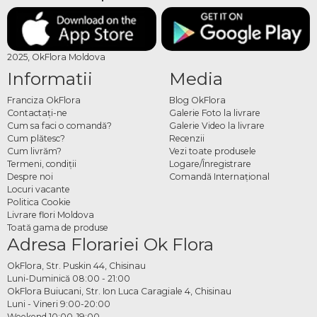
2025, OkFlora Moldova
Informatii
Media
Franciza OkFlora
Blog OkFlora
Contactaţi-ne
Galerie Foto la livrare
Cum sa faci o comandă?
Galerie Video la livrare
Cum plătesc?
Recenzii
Cum livrăm?
Vezi toate produsele
Termeni, condiţii
Logare/Înregistrare
Despre noi
Comandă Internațional
Locuri vacante
Politica Cookie
Livrare flori Moldova
Toată gama de produse
Adresa Florariei Ok Flora
OkFlora, Str. Puskin 44, Chisinau
Luni-Duminică 08:00 - 21:00
OkFlora Buiucani, Str. Ion Luca Caragiale 4, Chisinau
Luni - Vineri 9:00-20:00
Weekend 10:00-19:00