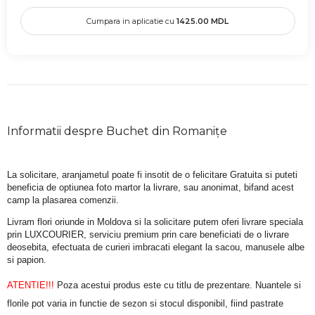
Cumpara in aplicatie cu
1425.00
MDL
Informatii despre Buchet din Romanițe
La solicitare, aranjametul poate fi insotit de o felicitare Gratuita si puteti 
beneficia de optiunea foto martor la livrare, sau anonimat, bifand acest 
camp la plasarea comenzii.
Livram flori oriunde in Moldova si la solicitare putem oferi livrare speciala 
prin LUXCOURIER, serviciu premium prin care beneficiati de o livrare 
deosebita, efectuata de curieri imbracati elegant la sacou, manusele albe 
si papion.
ATENTIE!!!
 Poza acestui produs este cu titlu de prezentare. Nuantele si 
florile pot varia in functie de sezon si stocul disponibil, fiind pastrate 