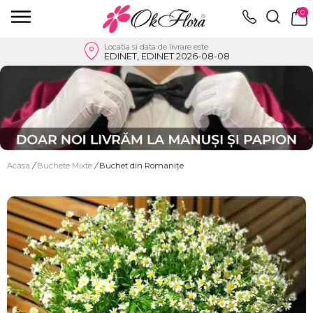
0
Locatia si data de livrare este
EDINET, EDINET 2026-08-08
Acasa
/
Buchete Mixte
/
Buchet din Romanițe