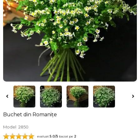
Buchet din Romanițe
Model
2850
evaluat
5.0
/5
bazat pe
2