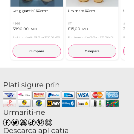
Urs gigantic 160cm↑
Urs mare 60cm
Urs de
#966
#11
#4939
3990,00
815,00
2835
MDL
MDL
Pret in aplicatia OkFlora
3890,00 MDL
Pret in aplicatia OkFlora
795,00 MDL
Pret in 
Cumpara
Cumpara
Plati sigure prin
Urmariti-ne
Descarca aplicatia