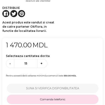
recenzii ale clientilor
DISTRIBUIE
Acest produs este vandut si creat
de catre partener OkFlora, in
functie de localitatea livrarii.
1 470.00
MDL
Selecteaza cantitatea dorita
-
+
Pentru această dată valoarea minimă a comenzii este
550.00
MDL
SUNA SI VERIFICA DISPONIBILITATEA
Comanda telefonic