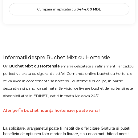
Cumpara in aplicatie cu
3444.00
MDL
Informatii despre Buchet Mixt cu Hortensie
Un
Buchet Mixt cu Hortensie
emana delicatete si rafinament, iar cadoul
perfect va arata cu siguranta astfel. Comanda online buchet cu hortensie
ce va avea in componenta sa hortensii, eustome si eucalipt, in hartie
decorativa si panglica satinata. Serviciul de livrare buchet de hortensii este
disponibil atat in EDINET , cat si in toata Moldova 24/7.
Atenție! În buchet nuanța hortensiei poate varia!
La solicitare, aranjametul poate fi insotit de o felicitare Gratuita si puteti 
beneficia de optiunea foto martor la livrare, sau anonimat, bifand acest 