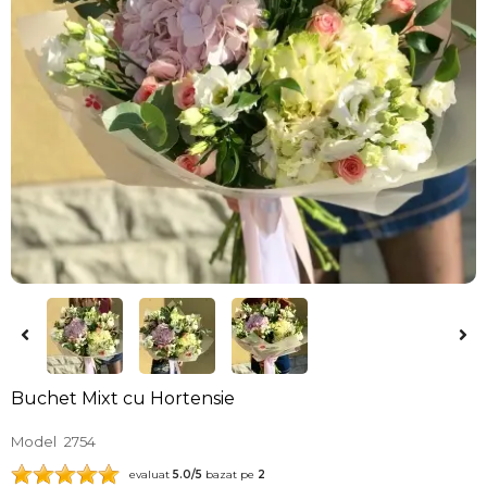
Buchet Mixt cu Hortensie
Model
2754
evaluat
5.0
/5
bazat pe
2