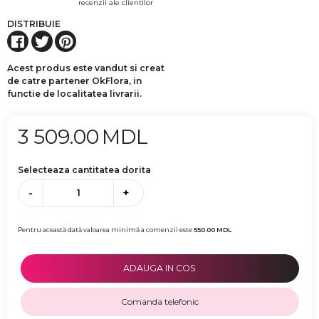
recenzii ale clientilor
DISTRIBUIE
Acest produs este vandut si creat
de catre partener OkFlora, in
functie de localitatea livrarii.
3 509.00
MDL
Selecteaza cantitatea dorita
-
+
Pentru această dată valoarea minimă a comenzii este
550.00
MDL
ADAUGA IN COS
Comanda telefonic