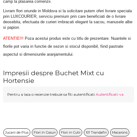
camp la plasarea comenzii.
Livram flori oriunde in Moldova si la solicitare putem oferi livrare speciala 
prin LUXCOURIER, serviciu premium prin care beneficiati de o livrare 
deosebita, efectuata de curieri imbracati elegant la sacou, manusele albe 
si papion.
ATENTIE!!!
 Poza acestui produs este cu titlu de prezentare. Nuantele si 
florile pot varia in functie de sezon si stocul disponibil, fiind pastrate 
aspectul si dimensiunile aranjamentului.
Impresii despre Buchet Mixt cu
Hortensie
Pentru a lasa o recenzie trebuie sa fiti autentificati
Autentificati-va
Jucarii de Plus
Flori în Cosuri
Flori in Cutii
101 Trandafiri
Macarons