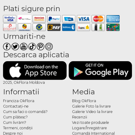
Plati sigure prin
Urmariti-ne
Descarca aplicatia
2025, OkFlora Moldova
Informatii
Media
Franciza OkFlora
Blog OkFlora
Contactaţi-ne
Galerie Foto la livrare
Cum sa faci o comandă?
Galerie Video la livrare
Cum plătesc?
Recenzii
Cum livrăm?
Vezi toate produsele
Termeni, condiţii
Logare/Înregistrare
Despre noi
Comandă Internațional