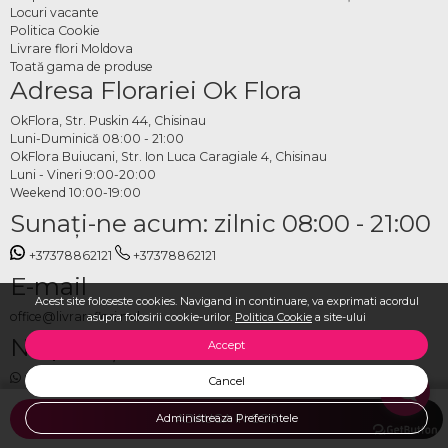
Locuri vacante
Politica Cookie
Livrare flori Moldova
Toată gama de produse
Adresa Florariei Ok Flora
OkFlora, Str. Puskin 44, Chisinau
Luni-Duminică 08:00 - 21:00
OkFlora Buiucani, Str. Ion Luca Caragiale 4, Chisinau
Luni - Vineri 9:00-20:00
Weekend 10:00-19:00
Sunaţi-ne acum: zilnic 08:00 - 21:00
+37378862121
+37378862121
E-mail
Acest site foloseste cookies. Navigand in continuare, va exprimati acordul
office@livrareflori.md
asupra folosirii cookie-urilor.
Politica Cookie
a site-ului
Ne puteți contacta:
Accept
whatsapp
,
messenger
Cancel
Administreaza Preferintele
ADAUGA IN COS