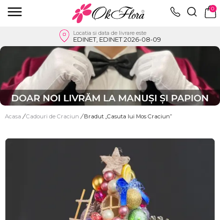
0
Locatia si data de livrare este
EDINET, EDINET 2026-08-09
Acasa
/
Cadouri de Craciun
/
Bradut „Casuta lui Mos Craciun”