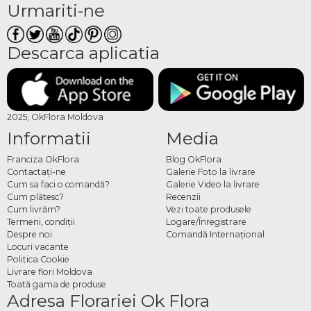
Urmariti-ne
Descarca aplicatia
2025, OkFlora Moldova
Informatii
Media
Franciza OkFlora
Blog OkFlora
Contactaţi-ne
Galerie Foto la livrare
Cum sa faci o comandă?
Galerie Video la livrare
Cum plătesc?
Recenzii
Cum livrăm?
Vezi toate produsele
Termeni, condiţii
Logare/Înregistrare
Despre noi
Comandă Internațional
Locuri vacante
Politica Cookie
Livrare flori Moldova
Toată gama de produse
Adresa Florariei Ok Flora