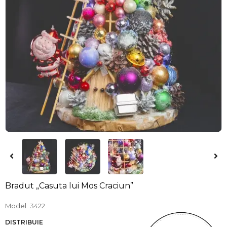
Bradut „Casuta lui Mos Craciun”
Model
3422
DISTRIBUIE