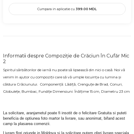
Cumpara in aplicatie cu
399.00
MDL
Informatii despre Compoziție de Crăciun în Cufăr Mic
2
Spiritul sărbătorilor de iarnă nu poate să lipsească din nici o casă. Noi vă
venim în ajutor cu compoziții care să vă umple locuința cu lumina și
căldura Crăciunului. Componență: Lădiță, Crenguțe de Brad, Conuri,
Globulețe, Bumbac, Fundițe Dimensiuni: Înălțime 15 cm, Diametru 23 cm
La solicitare, aranjametul poate fi insotit de o felicitare Gratuita si puteti 
beneficia de optiunea foto martor la livrare, sau anonimat, bifand acest 
camp la plasarea comenzii.
Livram flori oriunde in Moldova si la solicitare putem oferi livrare speciala 