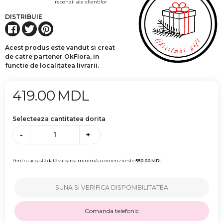
recenzii ale clientilor
DISTRIBUIE
Acest produs este vandut si creat
de catre partener OkFlora, in
functie de localitatea livrarii.
419.00
MDL
Selecteaza cantitatea dorita
-
+
Pentru această dată valoarea minimă a comenzii este
550.00
MDL
SUNA SI VERIFICA DISPONIBILITATEA
Comanda telefonic