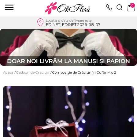
0
Locatia si data de livrare este
EDINET, EDINET 2026-08-07
Acasa
/
Cadouri de Craciun
/
Compoziție de Crăciun în Cufăr Mic 2