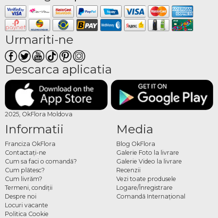
Urmariti-ne
Descarca aplicatia
2025, OkFlora Moldova
Informatii
Media
Franciza OkFlora
Blog OkFlora
Contactaţi-ne
Galerie Foto la livrare
Cum sa faci o comandă?
Galerie Video la livrare
Cum plătesc?
Recenzii
Cum livrăm?
Vezi toate produsele
Termeni, condiţii
Logare/Înregistrare
Despre noi
Comandă Internațional
Locuri vacante
Politica Cookie