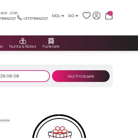
:00 - 21:00
0
MDL
RO
78862121
+37378862121
ei
Nunta si Botez
Funerare
Vezi Produsele
entilor