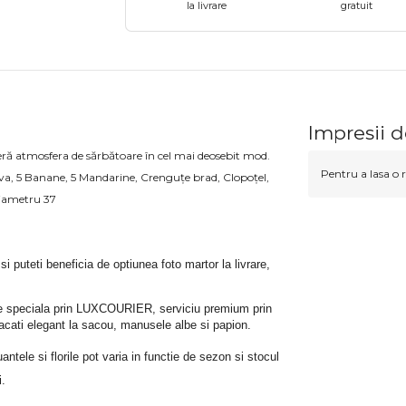
la livrare
gratuit
Impresii 
Oferă atmosfera de sărbătoare în cel mai deosebit mod.
Pentru a lasa o r
a, 5 Banane, 5 Mandarine, Crenguțe brad, Clopoțel,
Diametru 37
 si puteti beneficia de optiunea foto martor la livrare, 
rare speciala prin LUXCOURIER, serviciu premium prin 
bracati elegant la sacou, manusele albe si papion.
tele si florile pot varia in functie de sezon si stocul 
i.