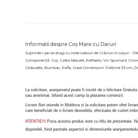
Informatii despre Coș Mare cu Daruri
Suprinde-i pe cei dragi cu noile cadouri de Crăciun în coșuri . 
Componență: Coș, Cafea Nescafe, Raffaello, Vin Spumant Cricov
Globulețe, Bumbac, Rafie, Oasis Dimensiuni: Înălțime 33 cm, 
La solicitare, aranjametul poate fi insotit de o felicitare Gratuita
sau anonimat, bifand acest camp la plasarea comenzii.
Livram flori oriunde in Moldova si la solicitare putem oferi liv
care beneficiati de o livrare deosebita, efectuata de curieri im
ATENTIE!!!
 Poza acestui produs este cu titlu de prezentare. Nuan
disponibil, fiind pastrate aspectul si dimensiunile aranjamentulu