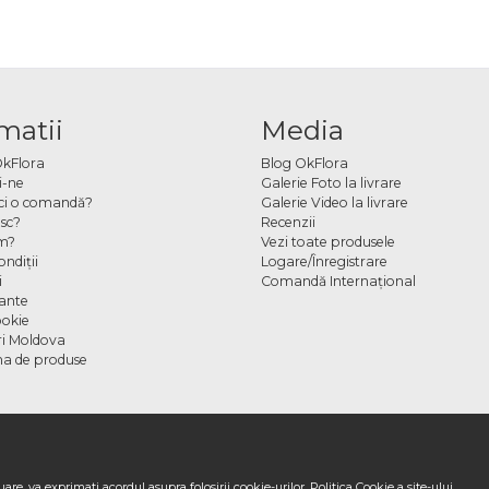
matii
Media
OkFlora
Blog OkFlora
i-ne
Galerie Foto la livrare
ci o comandă?
Galerie Video la livrare
sc?
Recenzii
m?
Vezi toate produsele
ndiţii
Logare/Înregistrare
i
Comandă Internațional
cante
ookie
ori Moldova
a de produse
are, va exprimati acordul asupra folosirii cookie-urilor.
Politica Cookie
a site-ului