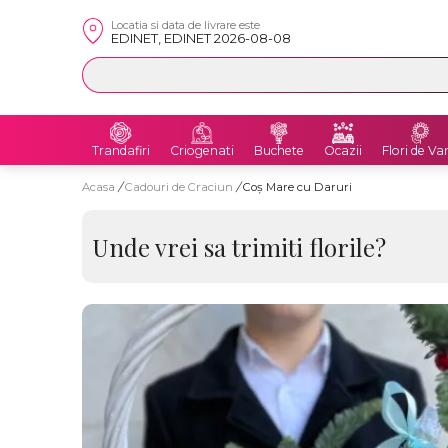
Locatia si data de livrare este
EDINET, EDINET 2026-08-08
Trandafiri
Criogenati
Buchete
Ocazii
Flori de Va
Acasa
/
Cadouri de Craciun
/
Coș Mare cu Daruri
Unde vrei sa trimiti florile?