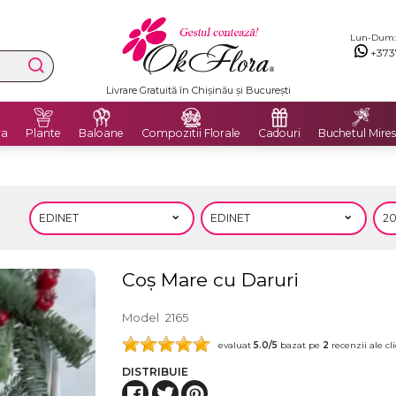
Lun-Dum: 8
+373
Livrare Gratuită în Chișinău și București
ra
Plante
Baloane
Compozitii Florale
Cadouri
Buchetul Mires
Coș Mare cu Daruri
Model
2165
evaluat
5.0
/5
bazat pe
2
recenzii ale cli
DISTRIBUIE