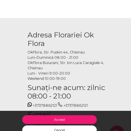
Adresa Florariei Ok
Flora
OkFlora, Str. Puskin 44, Chisinau
Luni-Duminică 08:00 - 21:00
OkFlora Buiucani, Str. Ion Luca Caragiale 4,
Chisinau
Luni - Vineri 9:00-20:00
Weekend 10:00-19:00
Sunaţi-ne acum: zilnic
08:00 - 21:00
+37378862121
+37378862121
E-mail
Accept
office@livrareflori.md
Cancel
Salut, cu ce te putem