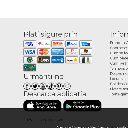
Plati sigure prin
Infor
Franciza 
Contactaţ
Cum sa fa
Cum plăte
Cum livră
Termeni, co
Despre no
Urmariti-ne
Locuri va
Politica C
Livrare fl
Descarca aplicatia
Toată gam
2025, OkFlora Moldova
Acest site foloseste cookies. Navigand in continu