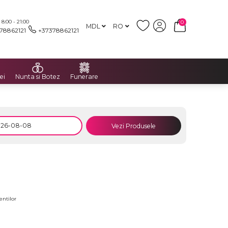
:00 - 21:00
0
MDL
RO
78862121
+37378862121
ei
Nunta si Botez
Funerare
Vezi Produsele
entilor