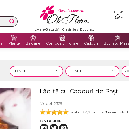
Lun-Dum: 8
+373
Livrare Gratuită în Chișinău și București
ra
Plante
Baloane
Compozitii Florale
Cadouri
Buchetul Mires
Lădiță cu Cadouri de Paști
Model
2359
evaluat
5.0
/5
bazat pe
3
recenzii ale cli
DISTRIBUIE