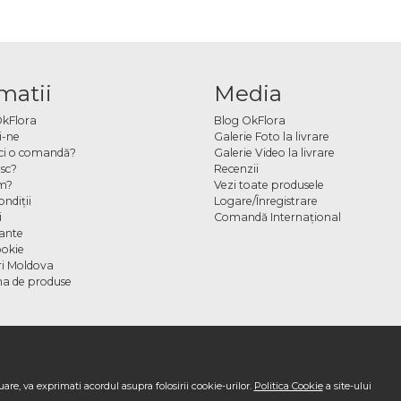
matii
Media
OkFlora
Blog OkFlora
i-ne
Galerie Foto la livrare
ci o comandă?
Galerie Video la livrare
sc?
Recenzii
m?
Vezi toate produsele
ndiţii
Logare/Înregistrare
i
Comandă Internațional
cante
ookie
ori Moldova
a de produse
are, va exprimati acordul asupra folosirii cookie-urilor.
Politica Cookie
a site-ului