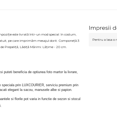
Impresii d
mpoziție este livrată într-un mod special: în costum,
Pentru a lasa o r
gratuit, pe care imprimăm mesajul dorit. Componeță:3
 de Prepeliță, Lădiță Mărimi: Lățime - 20 cm.
 si puteti beneficia de optiunea foto martor la livrare, 
rare speciala prin LUXCOURIER, serviciu premium prin 
bracati elegant la sacou, manusele albe si papion.
tele si florile pot varia in functie de sezon si stocul 
i.