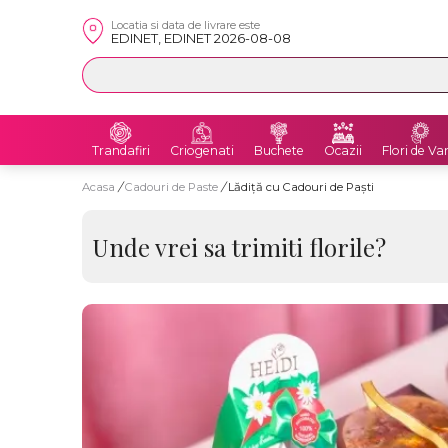
Locatia si data de livrare este
EDINET, EDINET 2026-08-08
Trandafiri
Criogenati
Buchete
Ocazii
Flori de Va
Acasa
/
Cadouri de Paste
/
Lădiță cu Cadouri de Paști
Unde vrei sa trimiti florile?