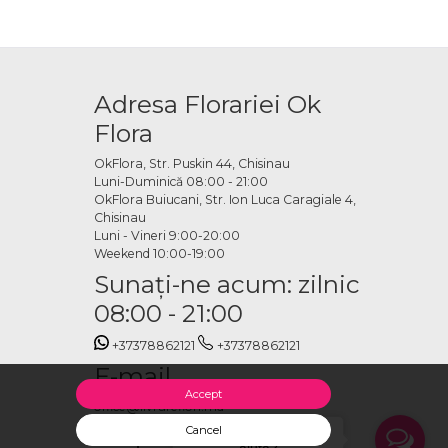
Adresa Florariei Ok
Flora
OkFlora, Str. Puskin 44, Chisinau
Luni-Duminică 08:00 - 21:00
OkFlora Buiucani, Str. Ion Luca Caragiale 4,
Chisinau
Luni - Vineri 9:00-20:00
Weekend 10:00-19:00
Sunaţi-ne acum: zilnic
08:00 - 21:00
+37378862121
+37378862121
E-mail
Accept
office@livrareflori.md
Ne puteți contacta:
Cancel
Salut, cu ce te putem