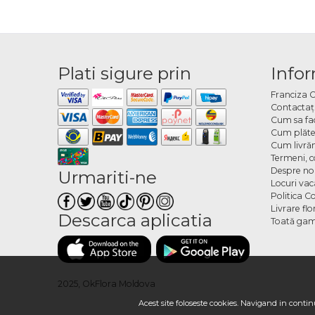
Plati sigure prin
Infor
Franciza 
Contactaţ
Cum sa fa
Cum plăte
Cum livră
Termeni, co
Despre no
Urmariti-ne
Locuri va
Politica C
Livrare fl
Descarca aplicatia
Toată gam
2025, OkFlora Moldova
Acest site foloseste cookies. Navigand in continu