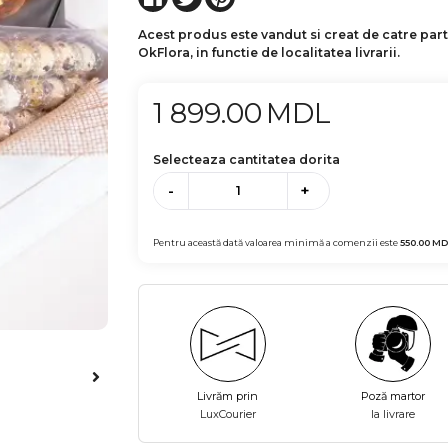
Acest produs este vandut si creat de catre par
OkFlora, in functie de localitatea livrarii.
1 899.00
MDL
Selecteaza cantitatea dorita
-
+
Pentru această dată valoarea minimă a comenzii este
550.00
MD
Livrăm prin
Poză martor
LuxCourier
la livrare