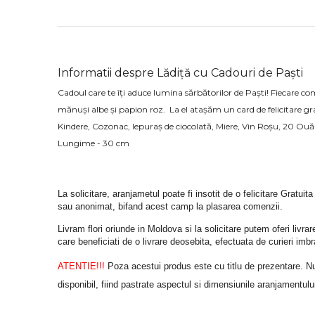
Informatii despre Lădiță cu Cadouri de Paști
Cadoul care te îți aduce lumina sărbătorilor de Paști! Fiecare co
mănuși albe și papion roz. La el atașăm un card de felicitare 
Kindere, Cozonac, Iepuraș de ciocolată, Miere, Vin Roșu, 20 Ouă
Lungime - 30 cm
La solicitare, aranjametul poate fi insotit de o felicitare Gratuita
sau anonimat, bifand acest camp la plasarea comenzii.
Livram flori oriunde in Moldova si la solicitare putem oferi liv
care beneficiati de o livrare deosebita, efectuata de curieri im
ATENTIE!!!
 Poza acestui produs este cu titlu de prezentare. Nuan
disponibil, fiind pastrate aspectul si dimensiunile aranjamentulu