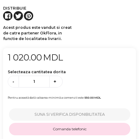
DISTRIBUIE
Acest produs este vandut si creat
de catre partener OkFlora, in
functie de localitatea livrarii.
1 020.00
MDL
Selecteaza cantitatea dorita
-
+
Pentru această dată valoarea minimă a comenzii este
550.00
MDL
SUNA SI VERIFICA DISPONIBILITATEA
Comanda telefonic