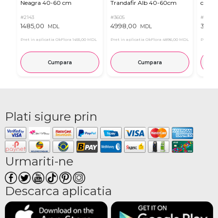
Neagra 40-60 cm
Trandafir Alb 40-60cm
cm (a
#2143
#3605
#2124
1485,00
4998,00
3465
MDL
MDL
Pret in aplicatia OkFlora
1455,00 MDL
Pret in aplicatia OkFlora
4896,00 MDL
Pret in 
Cumpara
Cumpara
Plati sigure prin
Urmariti-ne
Descarca aplicatia