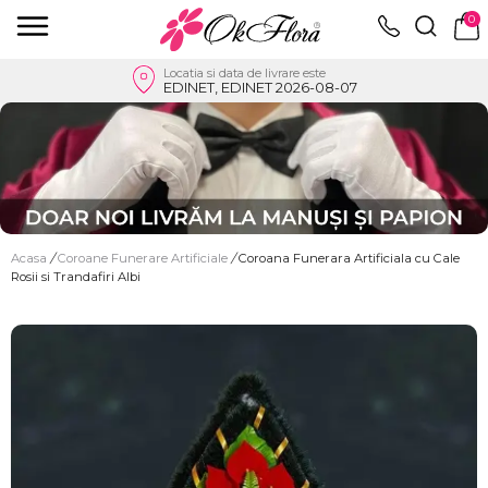
0
Locatia si data de livrare este
EDINET, EDINET 2026-08-07
Acasa
/
Coroane Funerare Artificiale
/
Coroana Funerara Artificiala cu Cale
Rosii si Trandafiri Albi