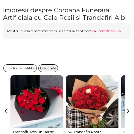
Impresii despre Coroana Funerara
Artificiala cu Cale Rosii si Trandafiri Albi
Pentru a lasa o recenzie trebuie sa fiti autentificati
Autentificati-va
Ziua Indragostitilor
Dragobete
Trandafiri Rosii in Hartie
50 Trandafiri Rosii si 1
35 Tra