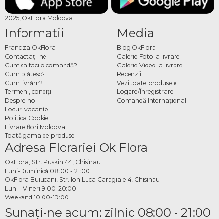
2025, OkFlora Moldova
Informatii
Media
Franciza OkFlora
Blog OkFlora
Contactaţi-ne
Galerie Foto la livrare
Cum sa faci o comandă?
Galerie Video la livrare
Cum plătesc?
Recenzii
Cum livrăm?
Vezi toate produsele
Termeni, condiţii
Logare/Înregistrare
Despre noi
Comandă Internațional
Locuri vacante
Politica Cookie
Livrare flori Moldova
Toată gama de produse
Adresa Florariei Ok Flora
OkFlora, Str. Puskin 44, Chisinau
Luni-Duminică 08:00 - 21:00
OkFlora Buiucani, Str. Ion Luca Caragiale 4, Chisinau
Luni - Vineri 9:00-20:00
Weekend 10:00-19:00
Sunaţi-ne acum: zilnic 08:00 - 21:00