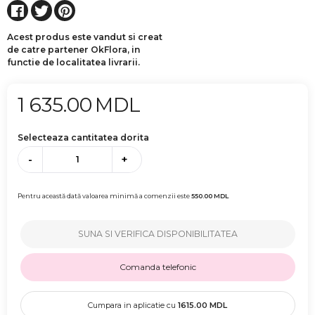
Acest produs este vandut si creat
de catre partener OkFlora, in
functie de localitatea livrarii.
1 635.00
MDL
Selecteaza cantitatea dorita
-
+
Pentru această dată valoarea minimă a comenzii este
550.00
MDL
SUNA SI VERIFICA DISPONIBILITATEA
Comanda telefonic
Cumpara in aplicatie cu
1615.00
MDL