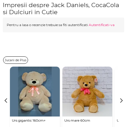
Impresii despre Jack Daniels, CocaCola
si Dulciuri in Cutie
Pentru a lasa o recenzie trebuie sa fiti autentificati
Autentificati-va
Jucarii de Plus
Urs gigantic 160cm↑
Urs mare 60cm
Urs de