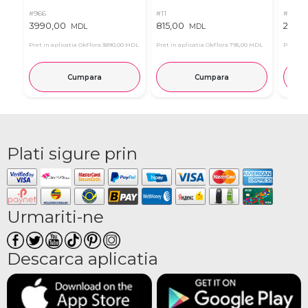
#966
#11
#4939
3990,00
815,00
2835
MDL
MDL
Pret in aplicatia OkFlora
3890,00 MDL
Pret in aplicatia OkFlora
795,00 MDL
Pret in 
Cumpara
Cumpara
Plati sigure prin
Urmariti-ne
Descarca aplicatia