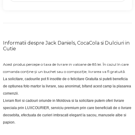
Informatii despre Jack Daniels, CocaCola si Dulciuri in
Cutie
Acest produs percepe o taxa de livrare in valoane de 85 lei. În cazul în care
comanda conține și un buchet sau o compoziție, livrarea va fi gratuită.
La solicitare, cadourile pot fi insotite de o felicitare Gratuita si puteti beneficia 
de optiunea foto martor la livrare, sau anonimat, bifand acest camp la plasarea 
comenzii.
Livram flori si cadouri oriunde in Moldova si la solicitare putem oferi livrare 
speciala prin LUXCOURIER, serviciu premium prin care beneficiati de o livrare 
deosebita, efectuata de curieri imbracati elegant la sacou, manusele albe si 
papion.