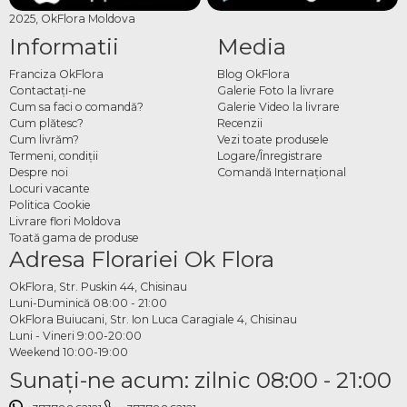
2025, OkFlora Moldova
Informatii
Media
Franciza OkFlora
Blog OkFlora
Contactaţi-ne
Galerie Foto la livrare
Cum sa faci o comandă?
Galerie Video la livrare
Cum plătesc?
Recenzii
Cum livrăm?
Vezi toate produsele
Termeni, condiţii
Logare/Înregistrare
Despre noi
Comandă Internațional
Locuri vacante
Politica Cookie
Livrare flori Moldova
Toată gama de produse
Adresa Florariei Ok Flora
OkFlora, Str. Puskin 44, Chisinau
Luni-Duminică 08:00 - 21:00
OkFlora Buiucani, Str. Ion Luca Caragiale 4, Chisinau
Luni - Vineri 9:00-20:00
Weekend 10:00-19:00
Sunaţi-ne acum: zilnic 08:00 - 21:00