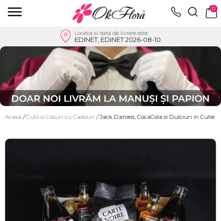
0
Locatia si data de livrare este
EDINET, EDINET 2026-08-10
Acasa
/
Cutii si Cosuri cu Cadouri
/
Jack Daniels, CocaCola si Dulciuri in Cutie