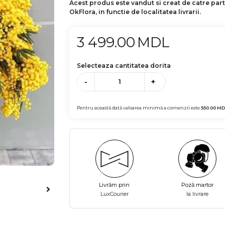
Acest produs este vandut si creat de catre par
OkFlora, in functie de localitatea livrarii.
3 499.00
MDL
Selecteaza cantitatea dorita
-
+
Pentru această dată valoarea minimă a comenzii este
550.00
MD
Livrăm prin
Poză martor
LuxCourier
la livrare