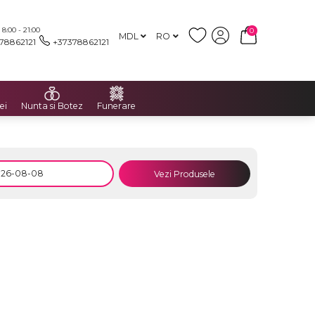
:00 - 21:00
0
MDL
RO
78862121
+37378862121
ei
Nunta si Botez
Funerare
Vezi Produsele