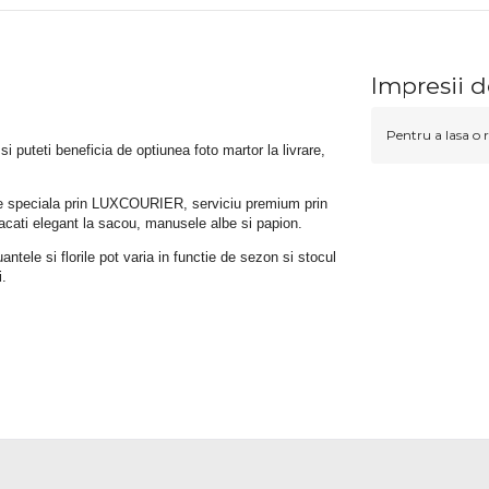
Impresii 
Pentru a lasa o r
 si puteti beneficia de optiunea foto martor la livrare, 
rare speciala prin LUXCOURIER, serviciu premium prin 
bracati elegant la sacou, manusele albe si papion.
tele si florile pot varia in functie de sezon si stocul 
i.