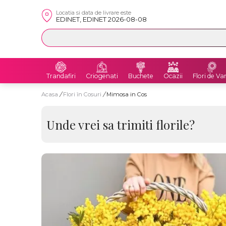
Locatia si data de livrare este
EDINET, EDINET 2026-08-08
Trandafiri
Criogenati
Buchete
Ocazii
Flori de Va
Acasa
/
Flori în Cosuri
/
Mimosa in Cos
Unde vrei sa trimiti florile?