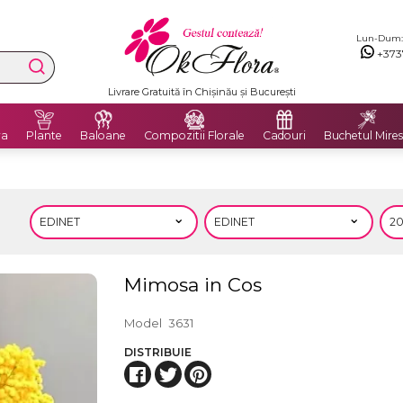
Lun-Dum: 8
+373
Livrare Gratuită în Chișinău și București
ra
Plante
Baloane
Compozitii Florale
Cadouri
Buchetul Mires
Mimosa in Cos
Model
3631
DISTRIBUIE