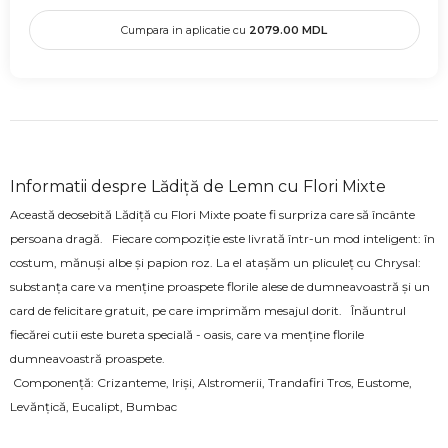
Cumpara in aplicatie cu
2079.00
MDL
Informatii despre Lădiță de Lemn cu Flori Mixte
Această deosebită Lădiță cu Flori Mixte poate fi surpriza care să încânte
persoana dragă. Fiecare compoziție este livrată într-un mod inteligent: în
costum, mănuși albe și papion roz. La el atașăm un pliculeț cu Chrysal:
substanța care va menține proaspete florile alese de dumneavoastră și un
card de felicitare gratuit, pe care imprimăm mesajul dorit. Înăuntrul
fiecărei cutii este bureta specială - oasis, care va menține florile
dumneavoastră proaspete.
Componență: Crizanteme, Iriși, Alstromerii, Trandafiri Tros, Eustome,
Levănțică, Eucalipt, Bumbac