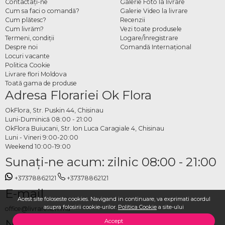
Contactaţi-ne
Galerie Foto la livrare
Cum sa faci o comandă?
Galerie Video la livrare
Cum plătesc?
Recenzii
Cum livrăm?
Vezi toate produsele
Termeni, condiţii
Logare/Înregistrare
Despre noi
Comandă Internațional
Locuri vacante
Politica Cookie
Livrare flori Moldova
Toată gama de produse
Adresa Florariei Ok Flora
OkFlora, Str. Puskin 44, Chisinau
Luni-Duminică 08:00 - 21:00
OkFlora Buiucani, Str. Ion Luca Caragiale 4, Chisinau
Luni - Vineri 9:00-20:00
Weekend 10:00-19:00
Sunaţi-ne acum: zilnic 08:00 - 21:00
+37378862121
+37378862121
E-mail
Acest site foloseste cookies. Navigand in continuare, va exprimati acordul
asupra folosirii cookie-urilor.
Politica Cookie
a site-ului
office@livrareflori.md
Ne puteți contacta:
Accept