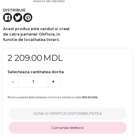
recenzii ale clientilor
DISTRIBUIE
Acest produs este vandut si creat
de catre partener OkFlora, in
functie de localitatea livrarii.
2 209.00
MDL
Selecteaza cantitatea dorita
-
+
Pentru această dată valoarea minimă a comenzii este
550.00
MDL
SUNA SI VERIFICA DISPONIBILITATEA
Comanda telefonic