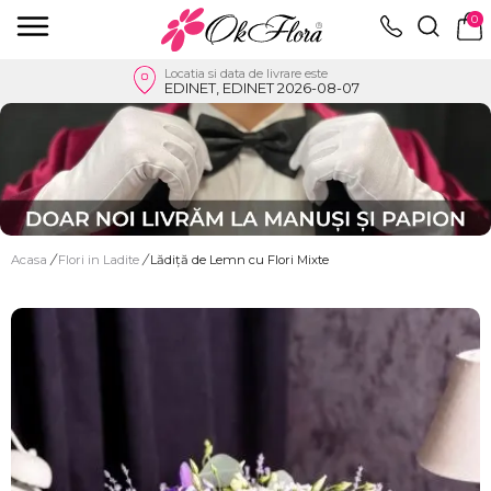
0
Locatia si data de livrare este
EDINET, EDINET 2026-08-07
Acasa
/
Flori in Ladite
/
Lădiță de Lemn cu Flori Mixte