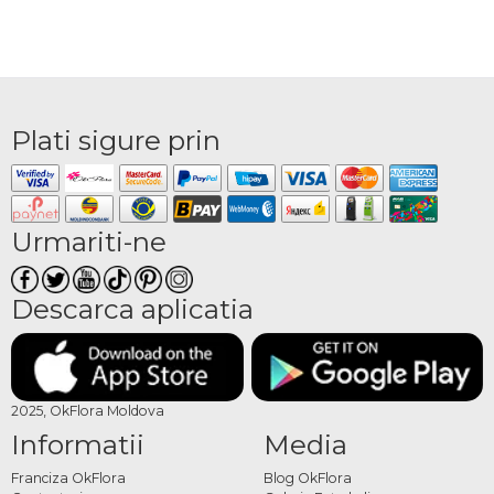
Plati sigure prin
Urmariti-ne
Descarca aplicatia
2025, OkFlora Moldova
Informatii
Media
Franciza OkFlora
Blog OkFlora