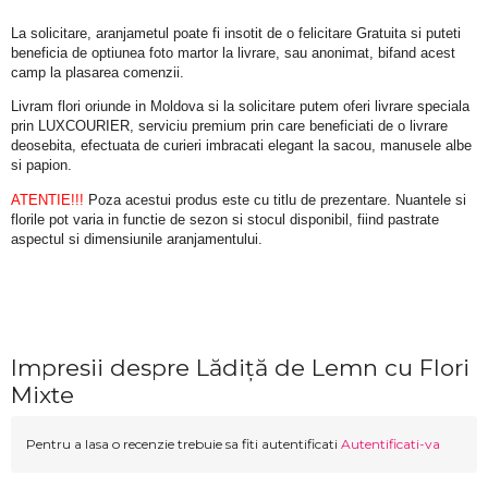
La solicitare, aranjametul poate fi insotit de o felicitare Gratuita si puteti 
beneficia de optiunea foto martor la livrare, sau anonimat, bifand acest 
camp la plasarea comenzii.
Livram flori oriunde in Moldova si la solicitare putem oferi livrare speciala 
prin LUXCOURIER, serviciu premium prin care beneficiati de o livrare 
deosebita, efectuata de curieri imbracati elegant la sacou, manusele albe 
si papion.
ATENTIE!!!
 Poza acestui produs este cu titlu de prezentare. Nuantele si 
florile pot varia in functie de sezon si stocul disponibil, fiind pastrate 
aspectul si dimensiunile aranjamentului.
Impresii despre Lădiță de Lemn cu Flori
Mixte
Pentru a lasa o recenzie trebuie sa fiti autentificati
Autentificati-va