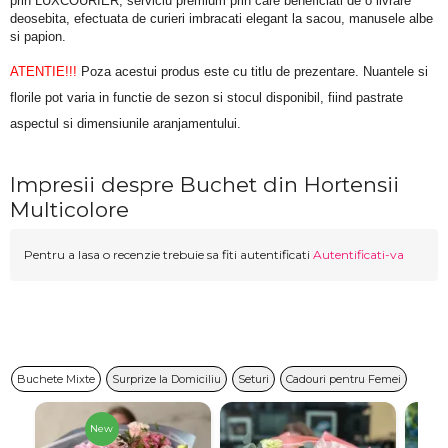
prin LUXCOURIER, serviciu premium prin care beneficiati de o livrare 
deosebita, efectuata de curieri imbracati elegant la sacou, manusele albe 
si papion.
ATENTIE!!!
 Poza acestui produs este cu titlu de prezentare. Nuantele si 
florile pot varia in functie de sezon si stocul disponibil, fiind pastrate 
aspectul si dimensiunile aranjamentului.
Impresii despre Buchet din Hortensii
Multicolore
Pentru a lasa o recenzie trebuie sa fiti autentificati
Autentificati-va
Buchete Mixte
Surprize la Domiciliu
Seturi
Cadouri pentru Femei
New