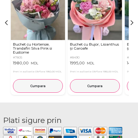
Buchet cu Hortensie,
Buchet cu Bujor, Lisianthus
Buchet
Trandafiri Silva Pink si
și Garoafe
și Dali
Eustome
#7805
#8490
#8633
1980,00
1995,00
1490,
MDL
MDL
Pret in aplicatia OkFlora
1950,00 MDL
Pret in aplicatia OkFlora
1955,00 MDL
Pret in 
Cumpara
Cumpara
Plati sigure prin