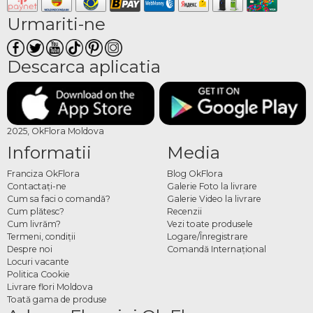
Urmariti-ne
Descarca aplicatia
2025, OkFlora Moldova
Informatii
Media
Franciza OkFlora
Blog OkFlora
Contactaţi-ne
Galerie Foto la livrare
Cum sa faci o comandă?
Galerie Video la livrare
Cum plătesc?
Recenzii
Cum livrăm?
Vezi toate produsele
Termeni, condiţii
Logare/Înregistrare
Despre noi
Comandă Internațional
Locuri vacante
Politica Cookie
Livrare flori Moldova
Toată gama de produse