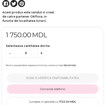
Acest produs este vandut si creat
de catre partener OkFlora, in
functie de localitatea livrarii.
1 750.00
MDL
Selecteaza cantitatea dorita
-
+
Pentru această dată valoarea minimă a comenzii este
550.00
MDL
SUNA SI VERIFICA DISPONIBILITATEA
Comanda telefonic
Cumpara in aplicatie cu
1725.00
MDL