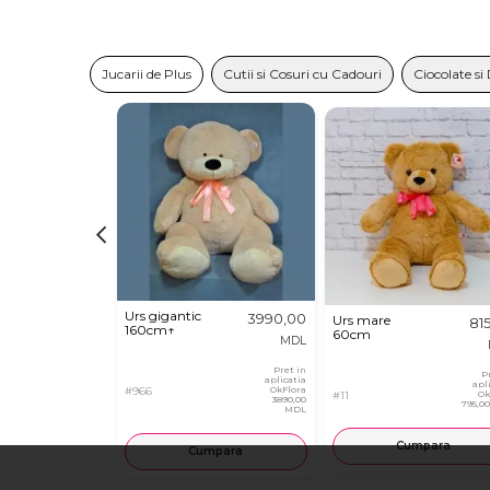
Jucarii de Plus
Cutii si Cosuri cu Cadouri
Ciocolate si 
Urs gigantic
3990,00
Urs mare
81
160cm↑
60cm
MDL
Pret in
P
aplicatia
apl
#966
OkFlora
#11
Ok
3890,00
795,0
MDL
Cumpara
Cumpara