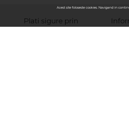
Acest site foloseste cookies. Navigand in continu
Plati sigure prin
Infor
Franciza 
Contactaţ
Cum sa fa
Cum plăte
Cum livră
Termeni, co
Despre no
Urmariti-ne
Locuri va
Politica C
Livrare fl
Descarca aplicatia
Toată gam
2025, OkFlora Moldova