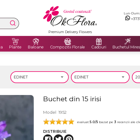
Lun-Dum: 8
+373
Premium Delivery Flowers
ra
Plante
Baloane
Compozitii Florale
Cadouri
Buchetul Mires
Buchet din 15 irisi
Model
1952
evaluat
5.0
/5
bazat pe
3
recenzii ale cli
DISTRIBUIE