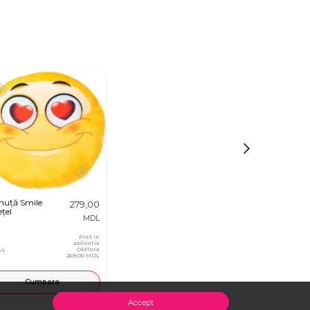
nuță Smile
279,00
țel
MDL
Pret in
aplicatia
34
OkFlora
269,00 MDL
Cumpara
Accept