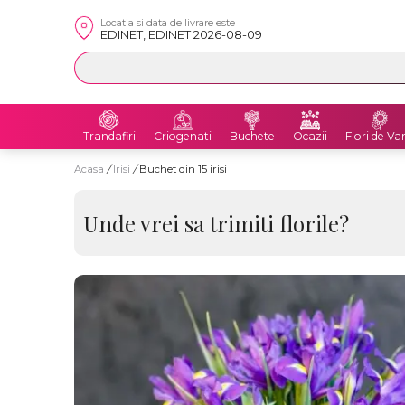
Locatia si data de livrare este
EDINET, EDINET 2026-08-09
Trandafiri
Criogenati
Buchete
Ocazii
Flori de Va
Acasa
/
Irisi
/
Buchet din 15 irisi
Unde vrei sa trimiti florile?