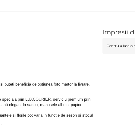
Impresii d
Pentru a lasa o r
 si puteti beneficia de optiunea foto martor la livrare, 
rare speciala prin LUXCOURIER, serviciu premium prin 
bracati elegant la sacou, manusele albe si papion.
tele si florile pot varia in functie de sezon si stocul 
i.