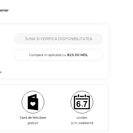
tener
SUNA SI VERIFICA DISPONIBILITATEA
Cumpara in aplicatie cu
825.00
MDL
L
Card de felicitare
Livrăm
gratuit
și în weekend