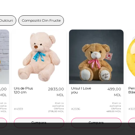
Dulciuri
Compozitii Din Fructe
Urs de Plus
Ursul I Love
Per
5,00
2835,00
499,00
120 cm
you
Băie
MDL
MDL
MDL
ret in
Pret in
Pret in
icatia
aplicatia
aplicatia
Flora
#4939
OkFlora
#2596
OkFlora
#30
0 MDL
2795,00 MDL
489,00 MDL
Cumpara
Cumpara