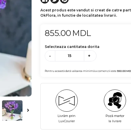
Acest produs este vandut si creat de catre par
OkFlora, in functie de localitatea livrarii.
855.00
MDL
Selecteaza cantitatea dorita
-
+
Pentru această dată valoarea minimă a comenzii este
550.00
MD
Livrăm prin
Poză martor
LuxCourier
la livrare