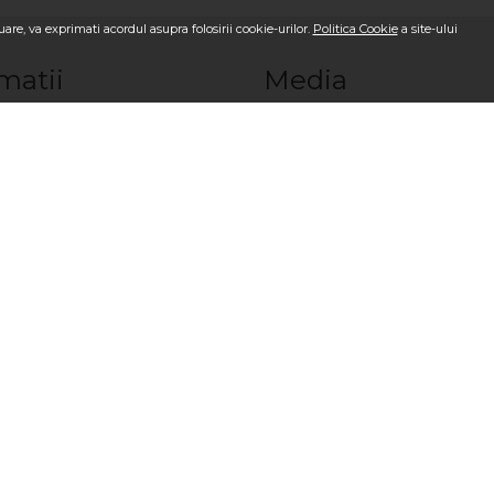
are, va exprimati acordul asupra folosirii cookie-urilor.
Politica Cookie
a site-ului
matii
Media
OkFlora
Blog OkFlora
i-ne
Galerie Foto la livrare
ci o comandă?
Galerie Video la livrare
sc?
Recenzii
m?
Vezi toate produsele
ndiţii
Logare/Înregistrare
i
Comandă Internațional
cante
ookie
ori Moldova
a de produse