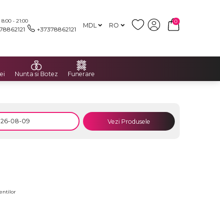
:00 - 21:00
0
MDL
RO
78862121
+37378862121
ei
Nunta si Botez
Funerare
Vezi Produsele
entilor