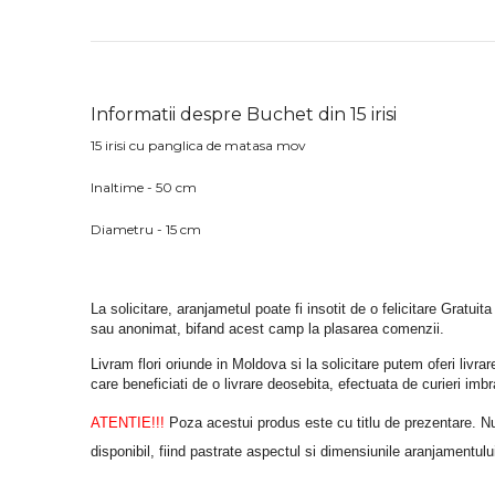
Informatii despre Buchet din 15 irisi
15 irisi cu panglica de matasa mov
Inaltime - 50 cm
Diametru - 15 cm
La solicitare, aranjametul poate fi insotit de o felicitare Gratuita
sau anonimat, bifand acest camp la plasarea comenzii.
Livram flori oriunde in Moldova si la solicitare putem oferi liv
care beneficiati de o livrare deosebita, efectuata de curieri im
ATENTIE!!!
 Poza acestui produs este cu titlu de prezentare. Nuan
disponibil, fiind pastrate aspectul si dimensiunile aranjamentulu