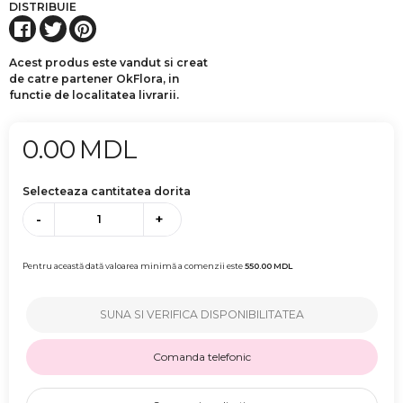
DISTRIBUIE
Acest produs este vandut si creat
de catre partener OkFlora, in
functie de localitatea livrarii.
0.00
MDL
Selecteaza cantitatea dorita
-
+
Pentru această dată valoarea minimă a comenzii este
550.00
MDL
SUNA SI VERIFICA DISPONIBILITATEA
Comanda telefonic