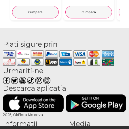
Cumpara
Cumpara
Plati sigure prin
Urmariti-ne
Descarca aplicatia
2025, OkFlora Moldova
Informatii
Media