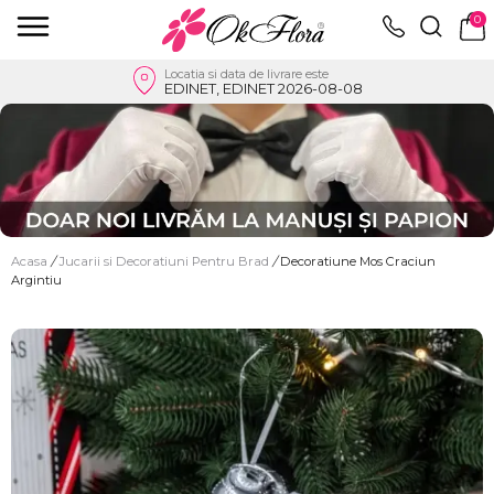
0
Locatia si data de livrare este
EDINET, EDINET 2026-08-08
Acasa
/
Jucarii si Decoratiuni Pentru Brad
/
Decoratiune Mos Craciun
Argintiu