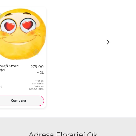
nuță Smile
279,00
țel
MDL
Pret in
aplicatia
34
OkFlora
269,00 MDL
Cumpara
Adresa Florariei Ok