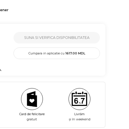
tener
SUNA SI VERIFICA DISPONIBILITATEA
Cumpara in aplicatie cu
1617.00
MDL
L
Card de felicitare
Livrăm
gratuit
și în weekend