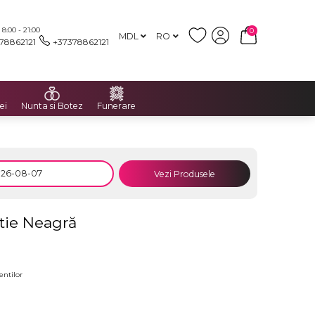
:00 - 21:00
0
MDL
RO
78862121
+37378862121
ei
Nunta si Botez
Funerare
Vezi Produsele
rtie Neagră
entilor