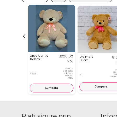
Urs gigantic
3990,00
Urs mare
81
160cm↑
60cm
MDL
Pret in
P
aplicatia
apl
#966
OkFlora
#11
Ok
3890,00
795,0
MDL
Cumpara
Cumpara
Plati sigure prin
Infor