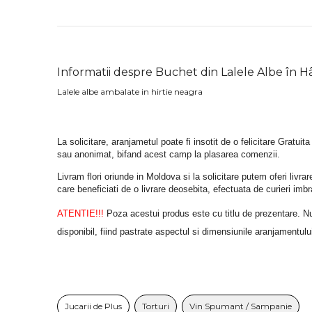
Informatii despre Buchet din Lalele Albe în H
Lalele albe ambalate in hirtie neagra
La solicitare, aranjametul poate fi insotit de o felicitare Gratuita
sau anonimat, bifand acest camp la plasarea comenzii.
Livram flori oriunde in Moldova si la solicitare putem oferi liv
care beneficiati de o livrare deosebita, efectuata de curieri im
ATENTIE!!!
 Poza acestui produs este cu titlu de prezentare. Nuan
disponibil, fiind pastrate aspectul si dimensiunile aranjamentulu
Jucarii de Plus
Torturi
Vin Spumant / Sampanie