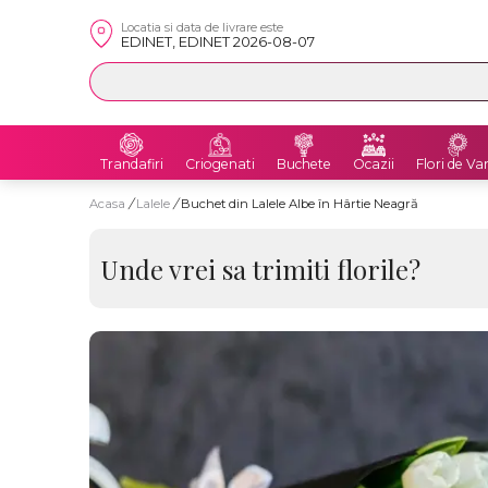
Locatia si data de livrare este
EDINET, EDINET 2026-08-07
Trandafiri
Criogenati
Buchete
Ocazii
Flori de Va
Acasa
/
Lalele
/
Buchet din Lalele Albe în Hârtie Neagră
Unde vrei sa trimiti florile?