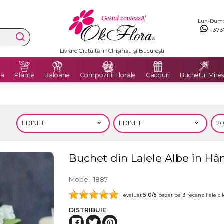
Lun-Dum: 8
+373
Livrare Gratuită în Chișinău și București
ra
Plante
Baloane
Compozitii Florale
Cadouri
Buchetul Mires
Buchet din Lalele Albe în Hâ
Model
1887
evaluat
5.0
/5
bazat pe
3
recenzii ale cli
DISTRIBUIE