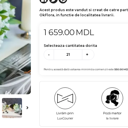
Acest produs este vandut si creat de catre par
OkFlora, in functie de localitatea livrarii.
1 659.00
MDL
Selecteaza cantitatea dorita
-
+
Pentru această dată valoarea minimă a comenzii este
550.00
MD
Livrăm prin
Poză martor
LuxCourier
la livrare