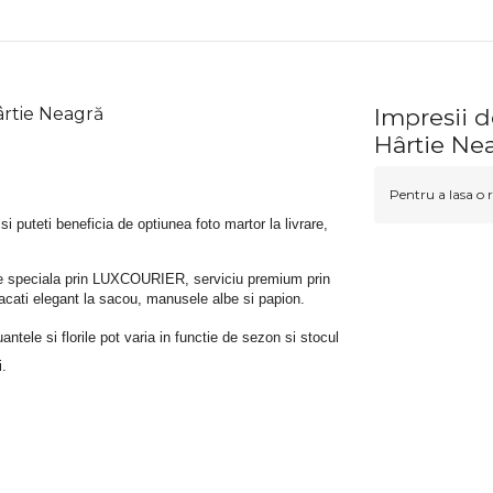
ârtie Neagră
Impresii d
Hârtie Ne
Pentru a lasa o r
 si puteti beneficia de optiunea foto martor la livrare, 
rare speciala prin LUXCOURIER, serviciu premium prin 
bracati elegant la sacou, manusele albe si papion.
tele si florile pot varia in functie de sezon si stocul 
i.