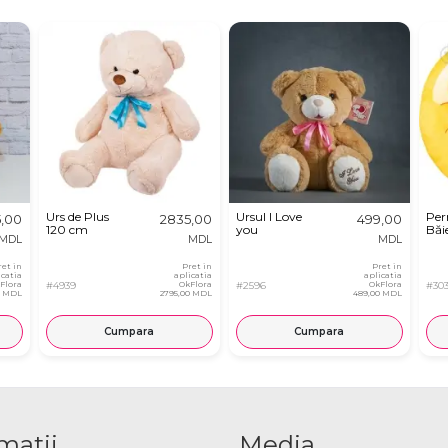
Urs de Plus
Ursul I Love
Per
5,00
2835,00
499,00
120 cm
you
Băie
MDL
MDL
MDL
ret in
Pret in
Pret in
icatia
aplicatia
aplicatia
Flora
#4939
OkFlora
#2596
OkFlora
#30
0 MDL
2795,00 MDL
489,00 MDL
Cumpara
Cumpara
matii
Media