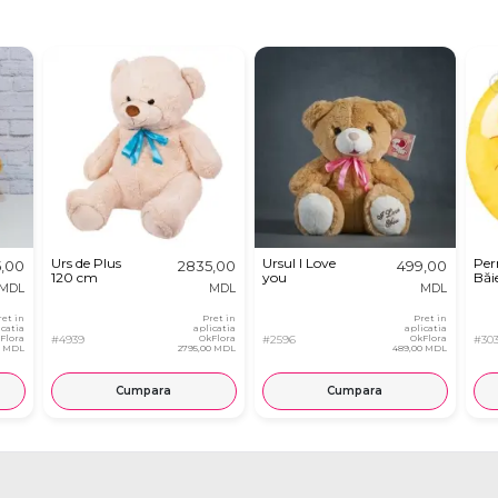
Urs de Plus
Ursul I Love
Per
5,00
2835,00
499,00
120 cm
you
Băie
MDL
MDL
MDL
ret in
Pret in
Pret in
icatia
aplicatia
aplicatia
Flora
#4939
OkFlora
#2596
OkFlora
#30
0 MDL
2795,00 MDL
489,00 MDL
Cumpara
Cumpara