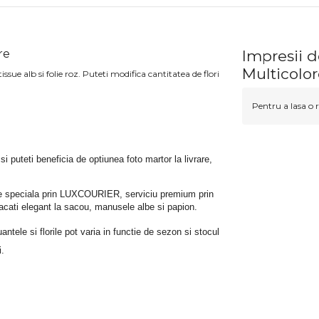
re
Impresii d
Multicolo
sue alb si folie roz. Puteti modifica cantitatea de flori
Pentru a lasa o r
 si puteti beneficia de optiunea foto martor la livrare, 
rare speciala prin LUXCOURIER, serviciu premium prin 
bracati elegant la sacou, manusele albe si papion.
tele si florile pot varia in functie de sezon si stocul 
i.