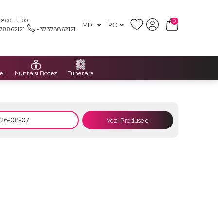
:00 - 21:00
0
MDL
RO
78862121
+37378862121
ei
Nunta si Botez
Funerare
Vezi Produsele
e