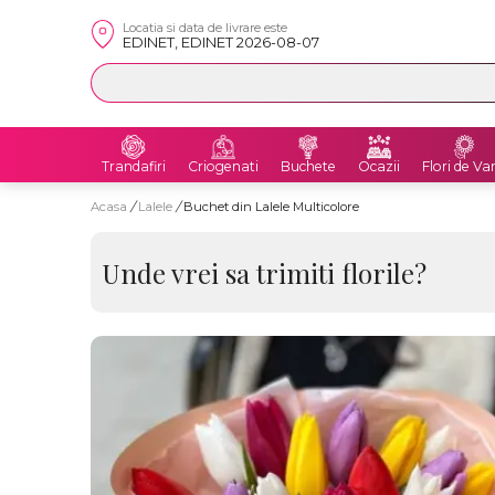
Locatia si data de livrare este
EDINET, EDINET 2026-08-07
Trandafiri
Criogenati
Buchete
Ocazii
Flori de Va
Acasa
/
Lalele
/
Buchet din Lalele Multicolore
Unde vrei sa trimiti florile?