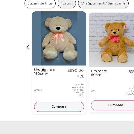
Jucarii de Plus
Torturi
Vin Spumant / Sampanie
Urs gigantic
3990,00
Urs mare
81
160cm↑
60cm
MDL
Pret in
P
aplicatia
apl
#966
OkFlora
#11
Ok
3890,00
795,0
MDL
Cumpara
Cumpara