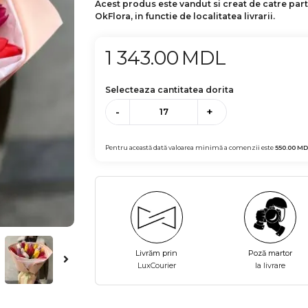
Acest produs este vandut si creat de catre par
OkFlora, in functie de localitatea livrarii.
1 343.00
MDL
Selecteaza cantitatea dorita
-
+
Pentru această dată valoarea minimă a comenzii este
550.00
MD
Livrăm prin
Poză martor
LuxCourier
la livrare