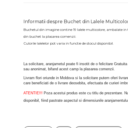
Informatii despre Buchet din Lalele Multicolo
Buchetul din imagine contine 19 lalele multicolore, ambalate in tis
din buchet la plasarea comenzii.
Culorile lalelelor pot varia in functie de stocul disponibil.
La solicitare, aranjametul poate fi insotit de o felicitare Gratuita
sau anonimat, bifand acest camp la plasarea comenzii.
Livram flori oriunde in Moldova si la solicitare putem oferi liv
care beneficiati de o livrare deosebita, efectuata de curieri im
ATENTIE!!!
 Poza acestui produs este cu titlu de prezentare. Nuan
disponibil, fiind pastrate aspectul si dimensiunile aranjamentulu