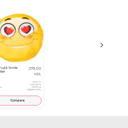
nuță Smile
279,00
țel
MDL
Pret in
aplicatia
34
OkFlora
269,00 MDL
Cumpara