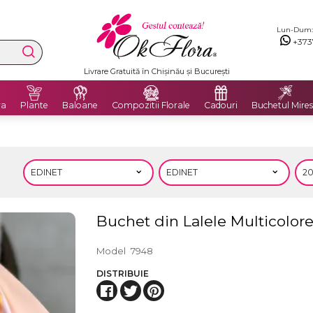
Lun-Dum: 8
+373
Livrare Gratuită în Chișinău și București
ra
Plante
Baloane
Compozitii Florale
Cadouri
Buchetul Mires
Buchet din Lalele Multicolor
Model
7948
DISTRIBUIE