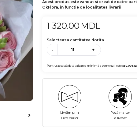
Acest produs este vandut si creat de catre par
OkFlora, in functie de localitatea livrarii.
1 320.00
MDL
Selecteaza cantitatea dorita
-
+
Pentru această dată valoarea minimă a comenzii este
550.00
MD
Livrăm prin
Poză martor
LuxCourier
la livrare