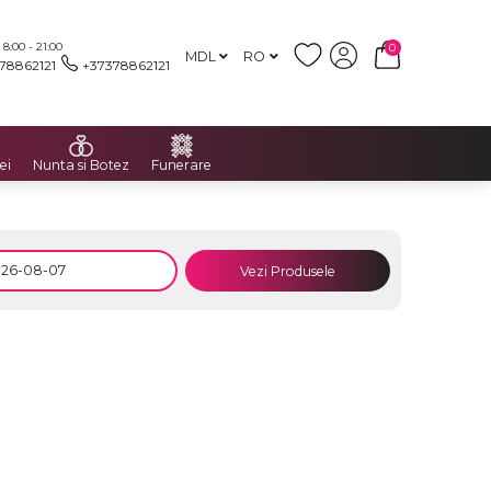
:00 - 21:00
0
MDL
RO
78862121
+37378862121
ei
Nunta si Botez
Funerare
Vezi Produsele