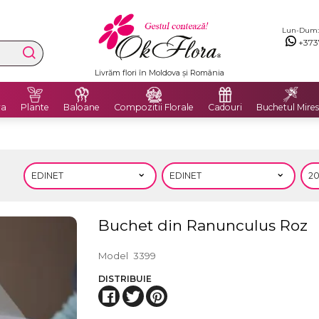
Lun-Dum: 8
+373
Livrăm flori în Moldova și România
ra
Plante
Baloane
Compozitii Florale
Cadouri
Buchetul Mires
Buchet din Ranunculus Roz
Model
3399
DISTRIBUIE