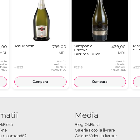
Asti Martini
Sampanie
Mar
9,00
799,00
439,00
Cricova
"Bi
MDL
MDL
MDL
Lacrima Dulce
ret in
Pret in
Pret in
icatia
aplicatia
aplicatia
Flora
#1593
OkFlora
#2516
OkFlora
#92
0 MDL
749,00 MDL
419,00 MDL
Cumpara
Cumpara
matii
Media
OkFlora
Blog OkFlora
i-ne
Galerie Foto la livrare
ci o comandă?
Galerie Video la livrare