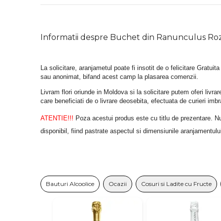
Informatii despre Buchet din Ranunculus Ro
La solicitare, aranjametul poate fi insotit de o felicitare Gratuita
sau anonimat, bifand acest camp la plasarea comenzii.
Livram flori oriunde in Moldova si la solicitare putem oferi liv
care beneficiati de o livrare deosebita, efectuata de curieri im
ATENTIE!!!
 Poza acestui produs este cu titlu de prezentare. Nuan
disponibil, fiind pastrate aspectul si dimensiunile aranjamentulu
Bauturi Alcoolice
Ocazii
Cosuri si Ladite cu Fructe