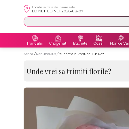
Locatia si data de livrare este
EDINET, EDINET 2026-08-07
Trandafiri
Criogenati
Buchete
Ocazii
Flori de Va
Acasa
/
Ranunculus
/
Buchet din Ranunculus Roz
Unde vrei sa trimiti florile?