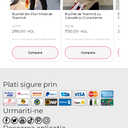
Buchet din Flori Mixte de
Buchet de Toamnă cu
Buchet
Toamnă
Garoafe și Crizanteme
Gerbe
#2794
#8296
#8346
2195,00
1750,00
2025,
MDL
MDL
Pret in aplicatia OkFlora
2155,00 MDL
Pret in aplicatia OkFlora
1720,00 MDL
Pret in 
Cumpara
Cumpara
Plati sigure prin
Urmariti-ne