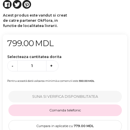
Acest produs este vandut si creat
de catre partener OkFlora, in
functie de localitatea livrarii.
799.00
MDL
Selecteaza cantitatea dorita
-
+
Pentru această dată valoarea minimă a comenzii este
550.00
MDL
SUNA SI VERIFICA DISPONIBILITATEA
Comanda telefonic
Cumpara in aplicatie cu
779.00
MDL