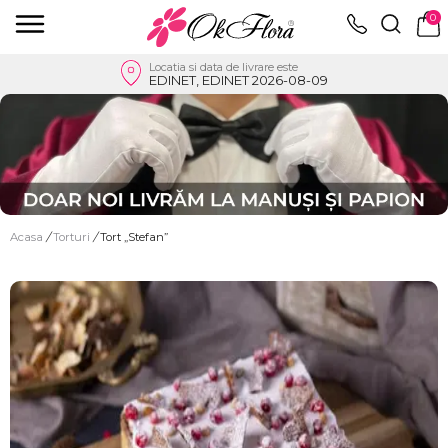
0
Locatia si data de livrare este
EDINET, EDINET 2026-08-09
Acasa
/
Torturi
/
Tort „Stefan”