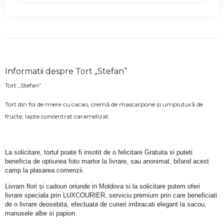
Informatii despre Tort „Stefan”
Tort „Stefan”
Tort din foi de miere cu cacao, cremă de mascarpone și umplutură de
fructe, lapte concentrat caramelizat.
La solicitare, tortul poate fi insotit de o felicitare Gratuita si puteti 
beneficia de optiunea foto martor la livrare, sau anonimat, bifand acest 
camp la plasarea comenzii.
Livram flori și cadouri oriunde in Moldova si la solicitare putem oferi 
livrare speciala prin LUXCOURIER, serviciu premium prin care beneficiati 
de o livrare deosebita, efectuata de curieri imbracati elegant la sacou, 
manusele albe si papion.