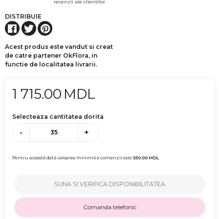
recenzii ale clientilor
DISTRIBUIE
Acest produs este vandut si creat
de catre partener OkFlora, in
functie de localitatea livrarii.
1 715.00
MDL
Selecteaza cantitatea dorita
-
+
Pentru această dată valoarea minimă a comenzii este
550.00
MDL
SUNA SI VERIFICA DISPONIBILITATEA
Comanda telefonic