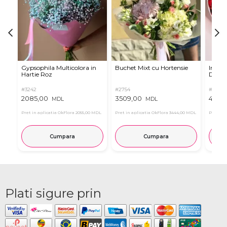
Gypsophila Multicolora in
Buchet Mixt cu Hortensie
Inima 
Hartie Roz
Dulciu
#3242
#2754
#2321
2085,00
3509,00
4795,
MDL
MDL
Pret in aplicatia OkFlora
2055,00 MDL
Pret in aplicatia OkFlora
3444,00 MDL
Pret in 
Cumpara
Cumpara
Plati sigure prin