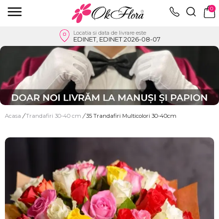
0
Locatia si data de livrare este
EDINET, EDINET 2026-08-07
Acasa
/
Trandafiri 30-40 cm
/
35 Trandafiri Multicolori 30-40cm