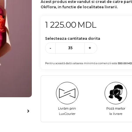
Acest produs este vandut si creat de catre par
OkFlora, in functie de localitatea livrarii.
1 225.00
MDL
Selecteaza cantitatea dorita
-
+
Pentru această dată valoarea minimă a comenzii este
550.00
MD
Livrăm prin
Poză martor
LuxCourier
la livrare