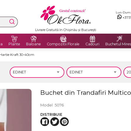
Lun-Dum: 8
+373
Livrare Gratuită în Chișinău și București
ra
Plante
Baloane
Compozitii Florale
Cadouri
Buchetul Mires
n Hartie Kraft 30-40cm
Buchet din Trandafiri Multico
Model
5076
DISTRIBUIE