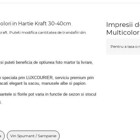
olori in Hartie Kraft 30-40cm
Impresii d
Multicolor
raft. Puteti modifica cantitatea de trandafiri din
Pentru a lasa o r
 si puteti beneficia de optiunea foto martor la livrare, 
rare speciala prin LUXCOURIER, serviciu premium prin 
bracati elegant la sacou, manusele albe si papion.
tele si florile pot varia in functie de sezon si stocul 
i.
a
Vin Spumant / Sampanie