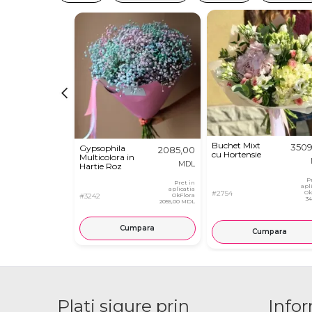
Buchet Mixt
3509
Gypsophila
2085,00
cu Hortensie
Multicolora in
MDL
Hartie Roz
P
Pret in
apl
aplicatia
#2754
Ok
#3242
OkFlora
3
2055,00 MDL
Cumpara
Cumpara
Plati sigure prin
Infor