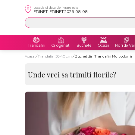
Locatia si data de livrare este
EDINET, EDINET 2026-08-08
Trandafiri
Criogenati
Buchete
Ocazii
Flori de Va
Acasa
/
Trandafiri 30-40 cm
/
Buchet din Trandafiri Multicolori i
Unde vrei sa trimiti florile?