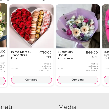
,00
Inima Mare cu
Buchet din
Buc
4795,00
1999,00
Trandafiri si
Flori de
Gyp
MDL
MDL
MDL
Dulciuri
Primavara
Mul
ret in
Pret in
Pret in
icatia
aplicatia
aplicatia
Flora
#2321
OkFlora
#7937
OkFlora
#315
444,00
4755,00 MDL
1959,00 MDL
MDL
Cumpara
Cumpara
matii
Media