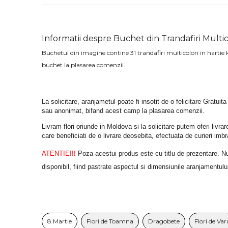
Informatii despre Buchet din Trandafiri Multic
Buchetul din imagine contine 31 trandafiri multicolori in hartie k
buchet la plasarea comenzii.
La solicitare, aranjametul poate fi insotit de o felicitare Gratuita
sau anonimat, bifand acest camp la plasarea comenzii.
Livram flori oriunde in Moldova si la solicitare putem oferi liv
care beneficiati de o livrare deosebita, efectuata de curieri im
ATENTIE!!!
 Poza acestui produs este cu titlu de prezentare. Nuan
disponibil, fiind pastrate aspectul si dimensiunile aranjamentulu
8 Martie
Flori de Toamna
Dragobete
Flori de Var