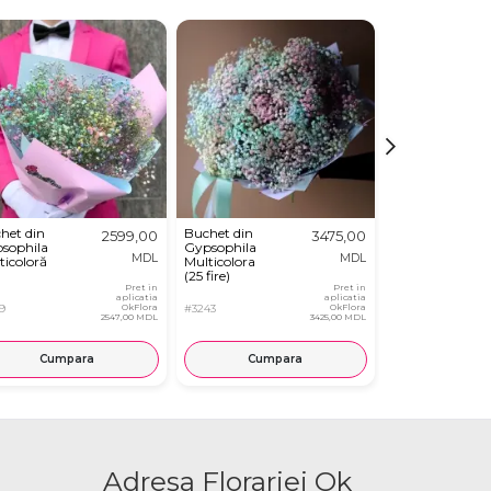
het din
Buchet din
Gypsophila
2599,00
3475,00
sophila
Gypsophila
Multicolora in
MDL
MDL
ticoloră
Multicolora
Cutie
(25 fire)
Pret in
Pret in
aplicatia
aplicatia
9
OkFlora
#3243
OkFlora
#3241
2547,00 MDL
3425,00 MDL
Cumpara
Cumpara
Cump
Adresa Florariei Ok