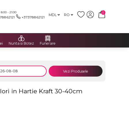
:00 - 21:00
0
MDL
RO
78862121
+37378862121
ei
Nunta si Botez
Funerare
Vezi Produsele
lori in Hartie Kraft 30-40cm