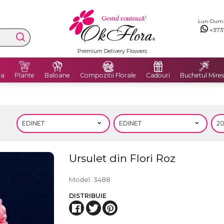
Lun-Dum: 8
+373
Premium Delivery Flowers
ra
Plante
Baloane
Compozitii Florale
Cadouri
Buchetul Mires
Ursulet din Flori Roz
Model
3488
DISTRIBUIE