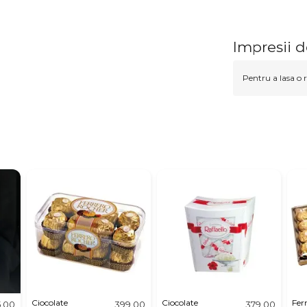
Impresii d
Pentru a lasa o r
Ciocolate
Ciocolate
Fer
5,00
399,00
379,00