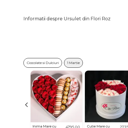
Informatii despre Ursulet din Flori Roz
Ciocolate si Dulciuri
1 Martie
Inima Mare cu
Cutie Mare cu
4795,00
273