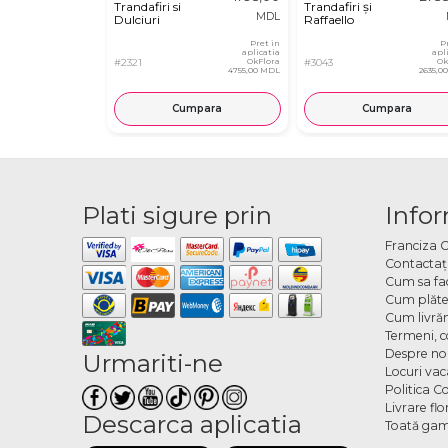
Trandafiri si
Trandafiri și
MDL
Dulciuri
Raffaello
Pret in
P
aplicatia
apl
#2321
OkFlora
#3043
Ok
4755,00 MDL
2635,0
Cumpara
Cumpara
Plati sigure prin
Infor
Franciza 
Contactaţ
Cum sa fa
Cum plăte
Cum livră
Termeni, co
Despre no
Urmariti-ne
Locuri va
Politica C
Livrare fl
Descarca aplicatia
Toată gam