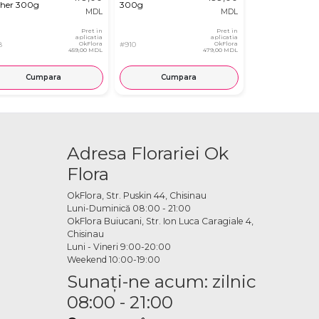
her 300g
300g
MDL
MDL
Pret in
Pret in
aplicatia
aplicatia
8
OkFlora
#910
OkFlora
#3291
459,00 MDL
479,00 MDL
Cumpara
Cumpara
Cump
Adresa Florariei Ok
Flora
OkFlora, Str. Puskin 44, Chisinau
Luni-Duminică 08:00 - 21:00
OkFlora Buiucani, Str. Ion Luca Caragiale 4,
Chisinau
Luni - Vineri 9:00-20:00
Weekend 10:00-19:00
Sunaţi-ne acum: zilnic
08:00 - 21:00