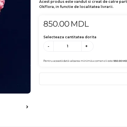
Acest produs este vandut si creat de catre par
OkFlora, in functie de localitatea livrarii.
850.00
MDL
Selecteaza cantitatea dorita
-
+
Pentru această dată valoarea minimă a comenzii este
550.00
MD