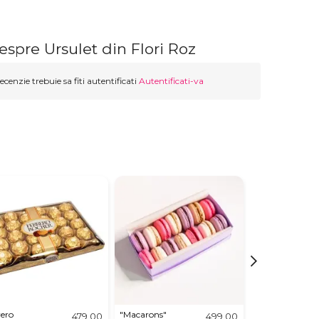
espre Ursulet din Flori Roz
ecenzie trebuie sa fiti autentificati
Autentificati-va
rero
"Macarons"
Tort TIRAMISU
479,00
499,00