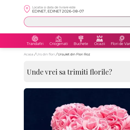
Locatia si data de livrare este
EDINET, EDINET 2026-08-07
Trandafiri
Criogenati
Buchete
Ocazii
Flori de Va
Acasa
/
Urs din flori
/
Ursulet din Flori Roz
Unde vrei sa trimiti florile?