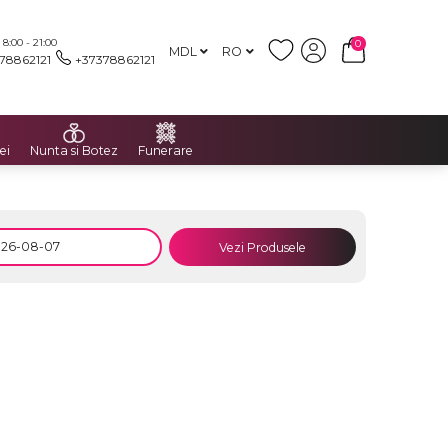
:00 - 21:00
0
MDL
RO
78862121
+37378862121
ei
Nunta si Botez
Funerare
Vezi Produsele