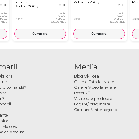
Ferrero
Raffaello 230g
Roc
MDL
MDL
MDL
Rocher 200g
ret in
Pret in
Pret in
icatia
aplicatia
aplicatia
Flora
#1127
OkFlora
#915
OkFlora
#89
0 MDL
389,00 MDL
369,00 MDL
Cumpara
Cumpara
matii
Media
OkFlora
Blog OkFlora
i-ne
Galerie Foto la livrare
ci o comandă?
Galerie Video la livrare
sc?
Recenzii
m?
Vezi toate produsele
ndiţii
Logare/Înregistrare
i
Comandă Internațional
cante
ookie
ori Moldova
a de produse