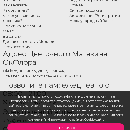
Как заказать?
Отзывы
Как оплатить?
См. все продукты
Как осуществляется
Авторизация/Регистрация
доставка?
Международный Заказ
Политика Компании
О нас
Вакансии
Доставка цветов в Молдове
Весь ассортимент
Адрес Цветочного Магазина
ОкФлора
OkFlora, Кишинев, ул. Пушкин 44,
Понедельник - Воскресенье 08:00 - 21:00
Позвоните нам: ежедневно с
08:00 - 21:00
На сайте используются cookie-файлы и другие аналогичные
технологии. Если, прочитав это сообщение, вы остаетесь на нашем
+37378862121
+37378862121
сайте, это означает, что вы не возражаете против использования этих
Электронный адрес
технологий.Если, прочитав это сообщение, вы остаетесь на нашем
сайте, это означает, что вы не возражаете против использования этих
технологий.
Информация о файлах Cookie
сайта
office@livrareflori.md
Свяжитесь с нами:
Принимаю