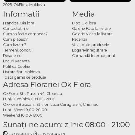
2025, OkFlora Moldova
Informatii
Media
Franciza OkFlora
Blog OkFlora
Contactaţi-ne
Galerie Foto la livrare
Cum sa faci o comandă?
Galerie Video la livrare
Cum plătesc?
Recenzii
Cum livrăm?
Vezi toate produsele
Termeni, condiţii
Logare/Înregistrare
Despre noi
Comandă Internațional
Locuri vacante
Politica Cookie
Livrare flori Moldova
Toată gama de produse
Adresa Florariei Ok Flora
OkFlora, Str. Puskin 44, Chisinau
Luni-Duminică 08:00 - 21:00
OkFlora Buiucani, Str. Ion Luca Caragiale 4, Chisinau
Luni - Vineri 9:00-20:00
Weekend 10:00-19:00
Sunaţi-ne acum: zilnic 08:00 - 21:00
+37378862121
+37378862121