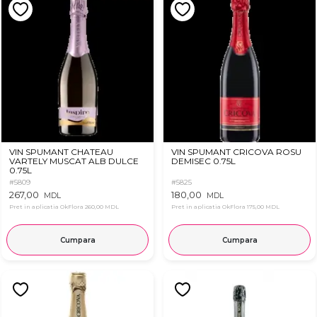
VIN SPUMANT CHATEAU
VIN SPUMANT CRICOVA ROSU
VARTELY MUSCAT ALB DULCE
DEMISEC 0.75L
0.75L
#5809
#5825
267,00
180,00
MDL
MDL
Pret in aplicatia OkFlora
260,00 MDL
Pret in aplicatia OkFlora
175,00 MDL
Cumpara
Cumpara