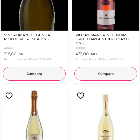
VIN SPUMANT LEGENDA
VIN SPUMANT PINOT NOIR
MOLDOVEI PESCA 0,75L
BRUT DARGENT 11% D S ROZ
0.75L
#5849
#5888
216,00
472,00
MDL
MDL
Pret in aplicatia OkFlora
212,00 MDL
Pret in aplicatia OkFlora
462,00 MDL
Cumpara
Cumpara