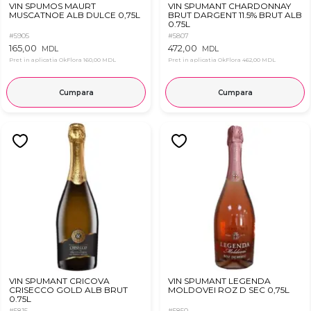
VIN SPUMOS MAURT
VIN SPUMANT CHARDONNAY
MUSCATNOE ALB DULCE 0,75L
BRUT DARGENT 11.5% BRUT ALB
0.75L
#5905
#5807
165,00
472,00
MDL
MDL
Pret in aplicatia OkFlora
160,00 MDL
Pret in aplicatia OkFlora
462,00 MDL
Cumpara
Cumpara
VIN SPUMANT CRICOVA
VIN SPUMANT LEGENDA
CRISECCO GOLD ALB BRUT
MOLDOVEI ROZ D SEC 0,75L
0.75L
#5815
#5850