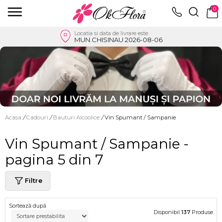
0
Locatia si data de livrare este
MUN.CHISINAU 2026-08-06
Acasa
/
Cadouri
/
Bauturi Alcoolice
/
Vin Spumant / Sampanie
Vin Spumant / Sampanie -
pagina 5 din 7
Filtre
Sortează după
Disponibil
137
Produse