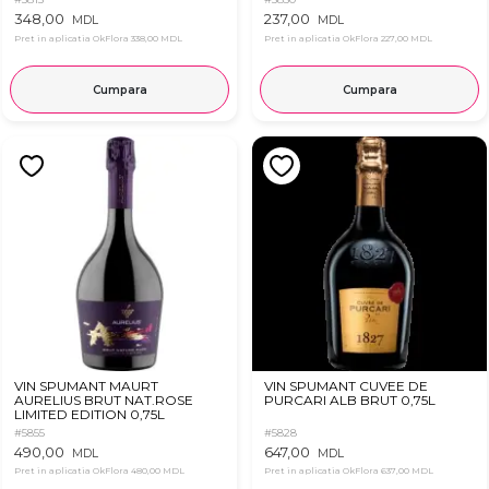
348,00
237,00
MDL
MDL
Pret in aplicatia OkFlora
338,00 MDL
Pret in aplicatia OkFlora
227,00 MDL
Cumpara
Cumpara
VIN SPUMANT MAURT
VIN SPUMANT CUVEE DE
AURELIUS BRUT NAT.ROSE
PURCARI ALB BRUT 0,75L
LIMITED EDITION 0,75L
#5855
#5828
490,00
647,00
MDL
MDL
Pret in aplicatia OkFlora
480,00 MDL
Pret in aplicatia OkFlora
637,00 MDL