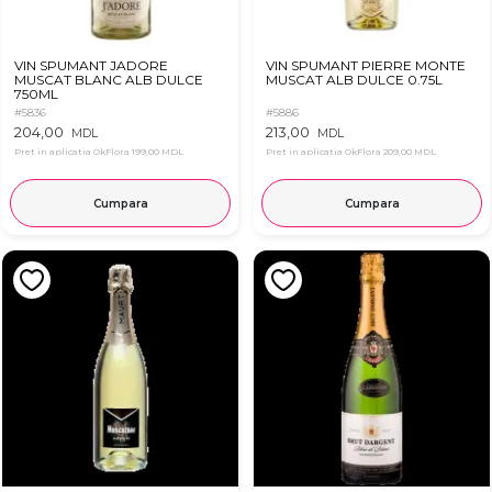
VIN SPUMANT JADORE
VIN SPUMANT PIERRE MONTE
MUSCAT BLANC ALB DULCE
MUSCAT ALB DULCE 0.75L
750ML
#5836
#5886
204,00
213,00
MDL
MDL
Pret in aplicatia OkFlora
199,00 MDL
Pret in aplicatia OkFlora
209,00 MDL
Cumpara
Cumpara