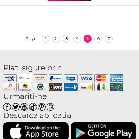
1
2
3
4
5
6
7
Pagini
Plati sigure prin
Urmariti-ne
Descarca aplicatia