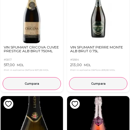
VIN SPUMANT CRICOVA CUVEE
VIN SPUMANT PIERRE MONTE
PRESTIGE ALB BRUT 750ML
ALB BRUT 0.75L
#5817
#5884
517,00
213,00
MDL
MDL
Pret in aplicatia OkFlora
507,00 MDL
Pret in aplicatia OkFlora
209,00 MDL
Cumpara
Cumpara