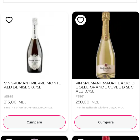
VIN SPUMANT PIERRE MONTE
VIN SPUMANT MAURT BACIO DI
ALB DEMISEC 0.75L
BOLLE GRANDE CUVEE D SEC
ALB 0,75L
#5885
#5861
213,00
258,00
MDL
MDL
Pret in aplicatia OkFlora
209,00 MDL
Pret in aplicatia OkFlora
248,00 MDL
Cumpara
Cumpara