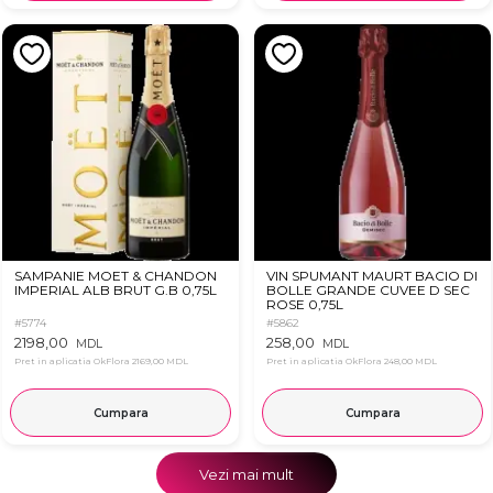
SAMPANIE MOET & CHANDON
VIN SPUMANT MAURT BACIO DI
IMPERIAL ALB BRUT G.B 0,75L
BOLLE GRANDE CUVEE D SEC
ROSE 0,75L
#5774
#5862
2198,00
258,00
MDL
MDL
Pret in aplicatia OkFlora
2169,00 MDL
Pret in aplicatia OkFlora
248,00 MDL
Cumpara
Cumpara
Vezi mai mult