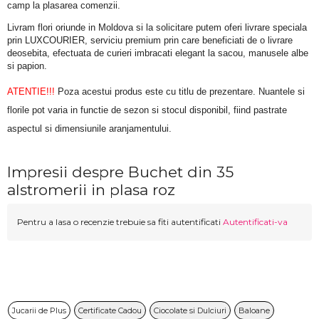
camp la plasarea comenzii.
Livram flori oriunde in Moldova si la solicitare putem oferi livrare speciala 
prin LUXCOURIER, serviciu premium prin care beneficiati de o livrare 
deosebita, efectuata de curieri imbracati elegant la sacou, manusele albe 
si papion.
ATENTIE!!!
 Poza acestui produs este cu titlu de prezentare. Nuantele si 
florile pot varia in functie de sezon si stocul disponibil, fiind pastrate 
aspectul si dimensiunile aranjamentului.
Impresii despre Buchet din 35
alstromerii in plasa roz
Pentru a lasa o recenzie trebuie sa fiti autentificati
Autentificati-va
Jucarii de Plus
Certificate Cadou
Ciocolate si Dulciuri
Baloane