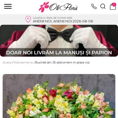
0
Locatia si data de livrare este
ANENII NOI, ANENII NOI 2026-08-08
Acasa
/
Alstroemeria
/
Buchet din 35 alstromerii in plasa roz