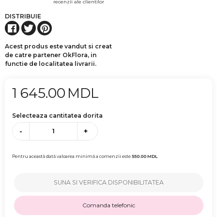
recenzii ale clientilor
DISTRIBUIE
Acest produs este vandut si creat
de catre partener OkFlora, in
functie de localitatea livrarii.
1 645.00
MDL
Selecteaza cantitatea dorita
-
+
Pentru această dată valoarea minimă a comenzii este
550.00
MDL
SUNA SI VERIFICA DISPONIBILITATEA
Comanda telefonic