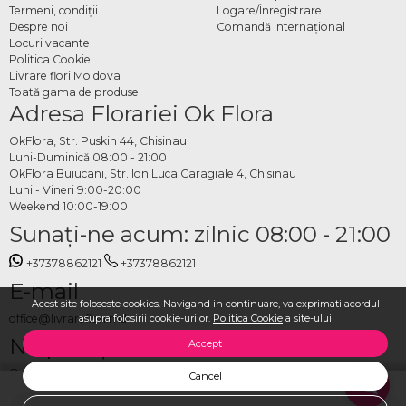
Termeni, condiţii
Logare/Înregistrare
Despre noi
Comandă Internațional
Locuri vacante
Politica Cookie
Livrare flori Moldova
Toată gama de produse
Adresa Florariei Ok Flora
OkFlora, Str. Puskin 44, Chisinau
Luni-Duminică 08:00 - 21:00
OkFlora Buiucani, Str. Ion Luca Caragiale 4, Chisinau
Luni - Vineri 9:00-20:00
Weekend 10:00-19:00
Sunaţi-ne acum: zilnic 08:00 - 21:00
+37378862121
+37378862121
E-mail
Acest site foloseste cookies. Navigand in continuare, va exprimati acordul
office@livrareflori.md
asupra folosirii cookie-urilor.
Politica Cookie
a site-ului
Ne puteți contacta:
Accept
whatsapp
,
messenger
Cancel