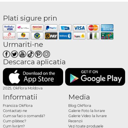
Plati sigure prin
Urmariti-ne
Descarca aplicatia
2025, OkFlora Moldova
Informatii
Media
Franciza OkFlora
Blog OkFlora
Contactaţi-ne
Galerie Foto la livrare
Cum sa faci o comandă?
Galerie Video la livrare
Cum plătesc?
Recenzii
Cum livrăm?
Vezi toate produsele