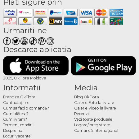
Plati sigure prin
Urmariti-ne
Descarca aplicatia
2025, OkFlora Moldova
Informatii
Media
Franciza OkFlora
Blog OkFlora
Contactaţi-ne
Galerie Foto la livrare
Cum sa faci o comandă?
Galerie Video la livrare
Cum plătesc?
Recenzii
Cum livrăm?
Vezi toate produsele
Termeni, condiţii
Logare/Înregistrare
Despre noi
Comandă Internațional
Locuri vacante