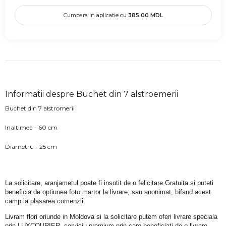
Cumpara in aplicatie cu
385.00
MDL
Informatii despre Buchet din 7 alstroemerii
Buchet din 7 alstromerii
Inaltimea - 60 cm
Diametru - 25 cm
La solicitare, aranjametul poate fi insotit de o felicitare Gratuita si puteti 
beneficia de optiunea foto martor la livrare, sau anonimat, bifand acest 
camp la plasarea comenzii.
Livram flori oriunde in Moldova si la solicitare putem oferi livrare speciala 
prin LUXCOURIER, serviciu premium prin care beneficiati de o livrare 