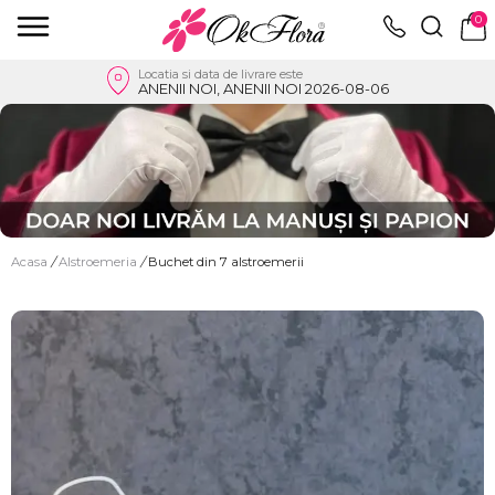
0
Locatia si data de livrare este
ANENII NOI, ANENII NOI 2026-08-06
Acasa
/
Alstroemeria
/
Buchet din 7 alstroemerii