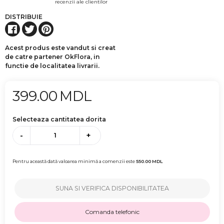
recenzii ale clientilor
DISTRIBUIE
Acest produs este vandut si creat
de catre partener OkFlora, in
functie de localitatea livrarii.
399.00
MDL
Selecteaza cantitatea dorita
-
+
Pentru această dată valoarea minimă a comenzii este
550.00
MDL
SUNA SI VERIFICA DISPONIBILITATEA
Comanda telefonic