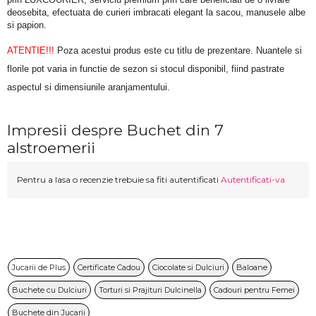
deosebita, efectuata de curieri imbracati elegant la sacou, manusele albe 
si papion.
ATENTIE!!!
 Poza acestui produs este cu titlu de prezentare. Nuantele si 
florile pot varia in functie de sezon si stocul disponibil, fiind pastrate 
aspectul si dimensiunile aranjamentului.
Impresii despre Buchet din 7
alstroemerii
Pentru a lasa o recenzie trebuie sa fiti autentificati
Autentificati-va
Jucarii de Plus
Certificate Cadou
Ciocolate si Dulciuri
Baloane
Buchete cu Dulciuri
Torturi si Prajituri Dulcinella
Cadouri pentru Femei
Buchete din Jucarii