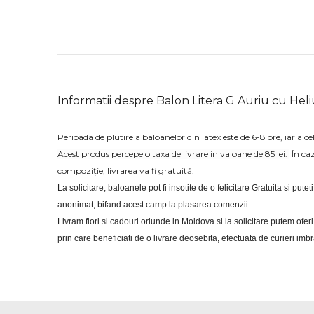
Informatii despre Balon Litera G Auriu cu Hel
Perioada de plutire a baloanelor din latex este de 6-8 ore, iar a cel
Acest produs percepe o taxa de livrare in valoane de 85 lei.
În ca
compoziție, livrarea va fi gratuită.
La solicitare, baloanele pot fi insotite de o felicitare Gratuita si putet
anonimat, bifand acest camp la plasarea comenzii.
Livram flori si cadouri oriunde in Moldova si la solicitare putem of
prin care beneficiati de o livrare deosebita, efectuata de curieri im