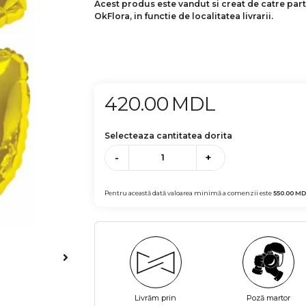
Acest produs este vandut si creat de catre par
OkFlora, in functie de localitatea livrarii.
420.00
MDL
Selecteaza cantitatea dorita
-
+
Pentru această dată valoarea minimă a comenzii este
550.00
MD
Livrăm prin
Poză martor