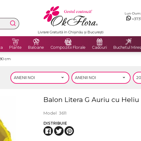
Lun-Dum: 8
+373
Livrare Gratuită în Chișinău și București
ra
Plante
Baloane
Compozitii Florale
Cadouri
Buchetul Mires
e 80 cm
Balon Litera G Auriu cu Heliu
Model
3611
DISTRIBUIE