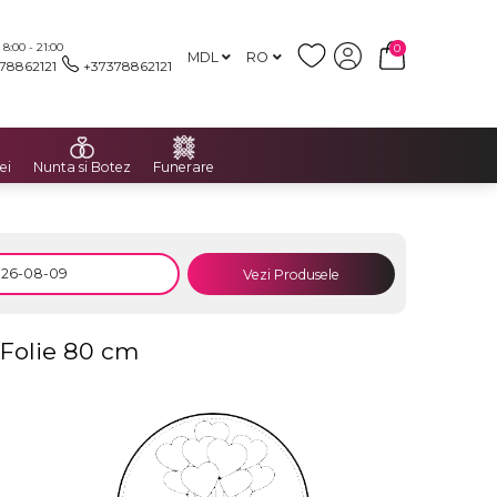
:00 - 21:00
0
MDL
RO
78862121
+37378862121
ei
Nunta si Botez
Funerare
Vezi Produsele
 Folie 80 cm