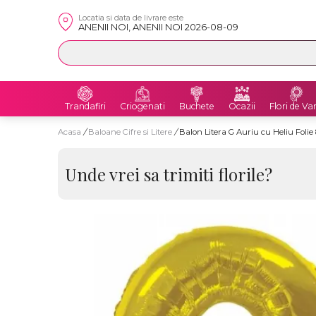
Locatia si data de livrare este
ANENII NOI, ANENII NOI 2026-08-09
Trandafiri
Criogenati
Buchete
Ocazii
Flori de Va
Acasa
/
Baloane Cifre si Litere
/
Balon Litera G Auriu cu Heliu Foli
Unde vrei sa trimiti florile?