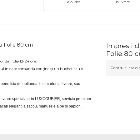
LuxCourier
la livrare
iu Folie 80 cm
Impresii d
Folie 80 
or din folie 12-24 ore.
Pentru a lasa o r
zul în care comanda conține și un buchet sau o
i beneficia de optiunea foto martor la livrare, sau 
eri livrare speciala prin LUXCOURIER, serviciu premium 
bracati elegant la sacou, manusele albe si papion.