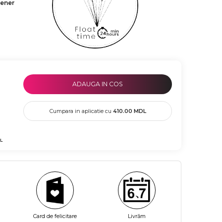
tener
ADAUGA IN COS
Cumpara in aplicatie cu
410.00
MDL
L
Card de felicitare
Livrăm