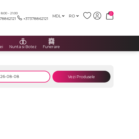
:00 - 21:00
0
MDL
RO
78862121
+37378862121
ei
Nunta si Botez
Funerare
Vezi Produsele