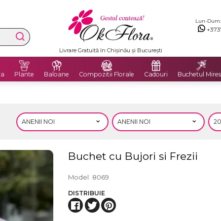
Lun-Dum: 8
+373
Livrare Gratuită în Chișinău și București
ra
Plante
Baloane
Compozitii Florale
Cadouri
Buchetul Mires
Buchet cu Bujori si Frezii
Model
8069
DISTRIBUIE