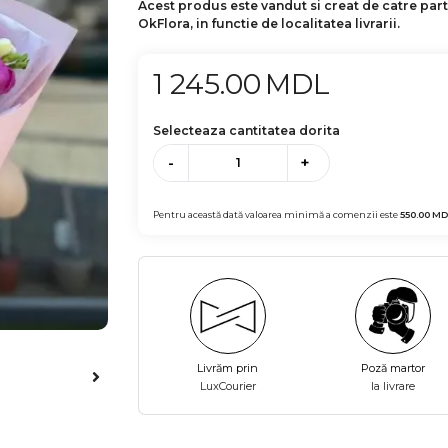
Acest produs este vandut si creat de catre par
OkFlora, in functie de localitatea livrarii.
1 245.00
MDL
Selecteaza cantitatea dorita
-
+
Pentru această dată valoarea minimă a comenzii este
550.00
MD
Livrăm prin
Poză martor
LuxCourier
la livrare