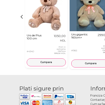
Urs gigantic
2990
Urs de Plus
1050,00
160cm↑
100 cm
MDL
P
Pret in
apl
aplicatia
#966
Ok
#4940
OkFlora
2
999,00 MDL
Cumpara
Cumpara
Plati sigure prin
Infor
Franciza 
Contactaţ
Cum sa fa