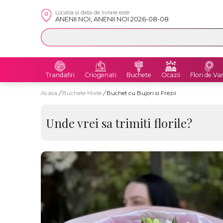
Locatia si data de livrare este
ANENII NOI, ANENII NOI 2026-08-08
Trandafiri
Criogenati
Buchete
Ocazii
Flori de Va
Acasa
/
Buchete Mixte
/
Buchet cu Bujori si Frezii
Unde vrei sa trimiti florile?