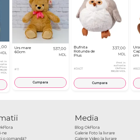
,00
Bufnita
Urs
Urs mare
337,00
537,00
Rotunda de
Cap
60cm
MDL
MDL
MDL
Plus
cm
ret in
Pret in
icatia
aplicatia
Flora
#3407
OkFlora
#80
#11
890,00
330,00 MDL
MDL
Cumpara
Cumpara
matii
Media
OkFlora
Blog OkFlora
i-ne
Galerie Foto la livrare
ci o comandă?
Galerie Video la livrare