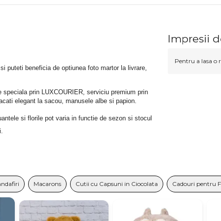
Impresii d
Pentru a lasa o r
 si puteti beneficia de optiunea foto martor la livrare, 
rare speciala prin LUXCOURIER, serviciu premium prin 
bracati elegant la sacou, manusele albe si papion.
tele si florile pot varia in functie de sezon si stocul 
i.
andafiri
Macarons
Cutii cu Capsuni in Ciocolata
Cadouri pentru 