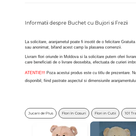
Informatii despre Buchet cu Bujori si Frezii
La solicitare, aranjametul poate fi insotit de o felicitare Gratuita
sau anonimat, bifand acest camp la plasarea comenzii.
Livram flori oriunde in Moldova si la solicitare putem oferi liv
care beneficiati de o livrare deosebita, efectuata de curieri im
ATENTIE!!!
 Poza acestui produs este cu titlu de prezentare. Nuan
disponibil, fiind pastrate aspectul si dimensiunile aranjamentulu
Jucarii de Plus
Flori în Cosuri
Flori in Cutii
101 Tr