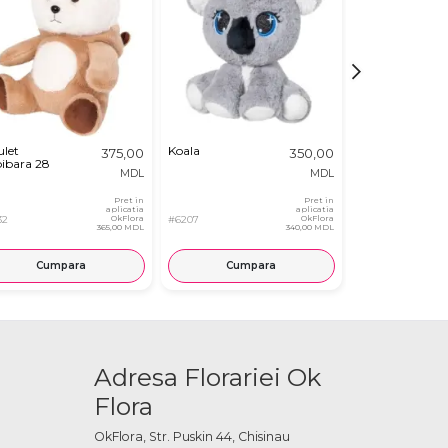
ulet
Koala
Iepuras in
375,00
350,00
ibara 28
Morcov
MDL
MDL
Pret in
Pret in
aplicatia
aplicatia
32
OkFlora
#6207
OkFlora
#8419
365,00 MDL
340,00 MDL
Cumpara
Cumpara
Cump
Adresa Florariei Ok
Flora
OkFlora, Str. Puskin 44, Chisinau