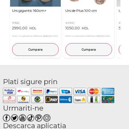
Urs gigantic 160cm↑
Urs de Plus 100 cm
Urs m
#966
#4940
#11
2990,00
1050,00
537,0
MDL
MDL
Pret in aplicatia OkFlora
2890,00 MDL
Pret in aplicatia OkFlora
999,00 MDL
Cumpara
Cumpara
Plati sigure prin
Urmariti-ne
Descarca aplicatia