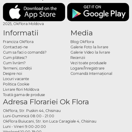
2025, OkFlora Moldova
Informatii
Media
Franciza OkFlora
Blog OkFlora
Contactaţi-ne
Galerie Foto la livrare
Cum sa faci o comandă?
Galerie Video la livrare
Cum plătesc?
Recenzii
Cum livrăm?
Vezi toate produsele
Termeni, condiţii
Logare/Înregistrare
Despre noi
Comandă Internațional
Locuri vacante
Politica Cookie
Livrare flori Moldova
Toată gama de produse
Adresa Florariei Ok Flora
OkFlora, Str. Puskin 44, Chisinau
Luni-Duminică 08:00 - 21:00
OkFlora Buiucani, Str. Ion Luca Caragiale 4, Chisinau
Luni - Vineri 9:00-20:00
Weekend 10:00-19:00