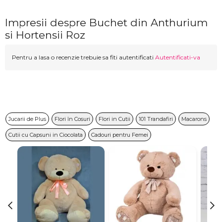
Impresii despre Buchet din Anthurium
si Hortensii Roz
Pentru a lasa o recenzie trebuie sa fiti autentificati
Autentificati-va
Jucarii de Plus
Flori în Cosuri
Flori in Cutii
101 Trandafiri
Macarons
Cutii cu Capsuni in Ciocolata
Cadouri pentru Femei