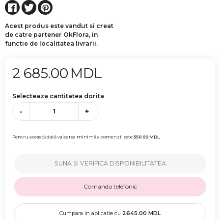
Acest produs este vandut si creat
de catre partener OkFlora, in
functie de localitatea livrarii.
2 685.00
MDL
Selecteaza cantitatea dorita
-
+
Pentru această dată valoarea minimă a comenzii este
550.00
MDL
SUNA SI VERIFICA DISPONIBILITATEA
Comanda telefonic
Cumpara in aplicatie cu
2645.00
MDL