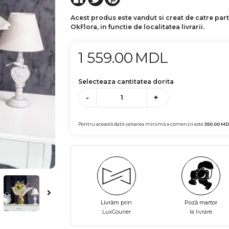
Acest produs este vandut si creat de catre par
OkFlora, in functie de localitatea livrarii.
1 559.00
MDL
Selecteaza cantitatea dorita
-
+
Pentru această dată valoarea minimă a comenzii este
550.00
MD
Livrăm prin
Poză martor
LuxCourier
la livrare