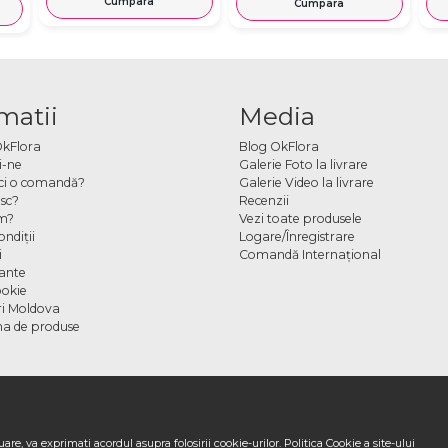
Cumpara
Cumpara
matii
Media
OkFlora
Blog OkFlora
i-ne
Galerie Foto la livrare
ci o comandă?
Galerie Video la livrare
sc?
Recenzii
m?
Vezi toate produsele
ndiţii
Logare/Înregistrare
i
Comandă Internațional
cante
ookie
ori Moldova
a de produse
are, va exprimati acordul asupra folosirii cookie-urilor.
Politica Cookie
a site-ului