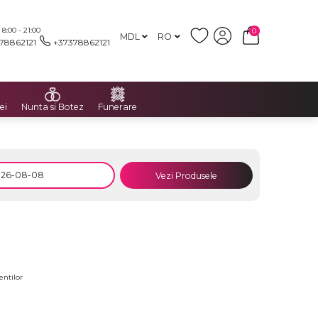
:00 - 21:00
0
MDL
RO
78862121
+37378862121
ei
Nunta si Botez
Funerare
Vezi Produsele
entilor