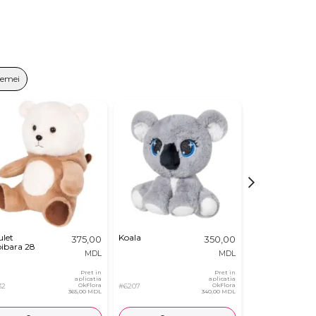
Femei
ulet
Koala
Iepuras in
375,00
350,00
ibara 28
Morcov
MDL
MDL
Pret in
Pret in
aplicatia
aplicatia
32
OkFlora
#6207
OkFlora
#8419
365,00 MDL
340,00 MDL