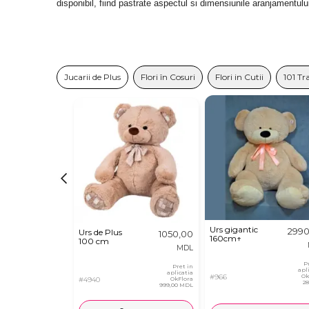
disponibil, fiind pastrate aspectul si dimensiunile aranjamentulu
Jucarii de Plus
Flori în Cosuri
Flori in Cutii
101 Tr
Urs gigantic
2990
Urs de Plus
1050,00
160cm↑
100 cm
MDL
P
Pret in
apl
aplicatia
#966
Ok
#4940
OkFlora
2
999,00 MDL