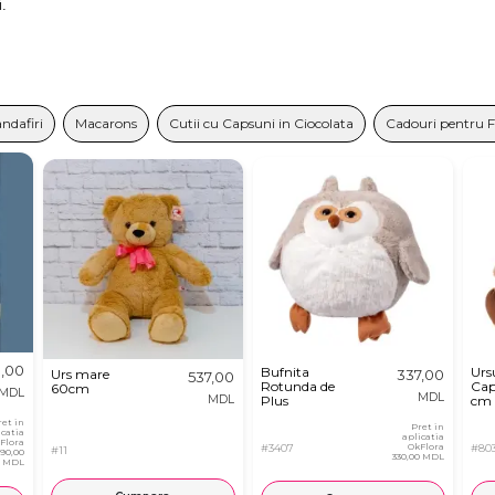
i.
andafiri
Macarons
Cutii cu Capsuni in Ciocolata
Cadouri pentru 
,00
Bufnita
Urs
Urs mare
337,00
537,00
Rotunda de
Cap
60cm
MDL
MDL
MDL
Plus
cm
ret in
Pret in
icatia
aplicatia
Flora
#3407
OkFlora
#80
#11
890,00
330,00 MDL
MDL