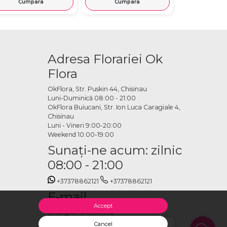
Cumpara
Cumpara
Cump
Adresa Florariei Ok
Flora
OkFlora, Str. Puskin 44, Chisinau
Luni-Duminică 08:00 - 21:00
OkFlora Buiucani, Str. Ion Luca Caragiale 4,
Chisinau
Luni - Vineri 9:00-20:00
Weekend 10:00-19:00
Sunaţi-ne acum: zilnic
08:00 - 21:00
+37378862121
+37378862121
E-mail
Accept
office@livrareflori.md
Cancel
Salut, cu ce te putem