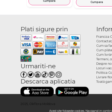
Cumpara
Cumpara
Plati sigure prin
Infor
Franciza 
Contactaţ
Cum sa fa
Cum plăte
Cum livră
Termeni, co
Despre no
Urmariti-ne
Locuri va
Politica C
Livrare fl
Descarca aplicatia
Toată gam
2025, OkFlora Moldova
Acest site foloseste cookies. Navigand in continu