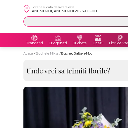
Locatia si data de livrare este
ANENII NOI, ANENII NOI 2026-08-08
Trandafiri
Criogenati
Buchete
Ocazii
Flori de Va
Acasa
/
Buchete Mixte
/
Buchet Galben-Mov
Unde vrei sa trimiti florile?