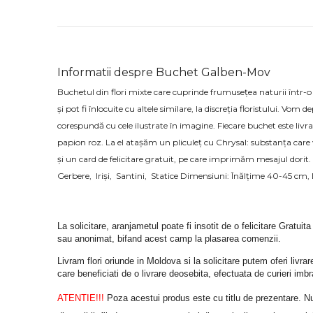
Informatii despre Buchet Galben-Mov
Buchetul din flori mixte care cuprinde frumusețea naturii într-o 
și pot fi înlocuite cu altele similare, la discreția floristului. Vo
corespundă cu cele ilustrate în imagine. Fiecare buchet este livr
papion roz. La el atașăm un pliculeț cu Chrysal: substanța care
și un card de felicitare gratuit, pe care imprimăm mesajul d
Gerbere, Iriși, Santini, Statice Dimensiuni: Înălţime 40-45 c
La solicitare, aranjametul poate fi insotit de o felicitare Gratuita
sau anonimat, bifand acest camp la plasarea comenzii.
Livram flori oriunde in Moldova si la solicitare putem oferi liv
care beneficiati de o livrare deosebita, efectuata de curieri im
ATENTIE!!!
 Poza acestui produs este cu titlu de prezentare. Nuan