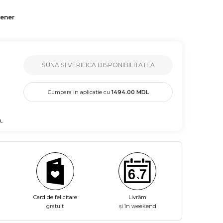
tener
SUNA SI VERIFICA DISPONIBILITATEA
Cumpara in aplicatie cu
1494.00
MDL
L
Card de felicitare
Livrăm
gratuit
și în weekend