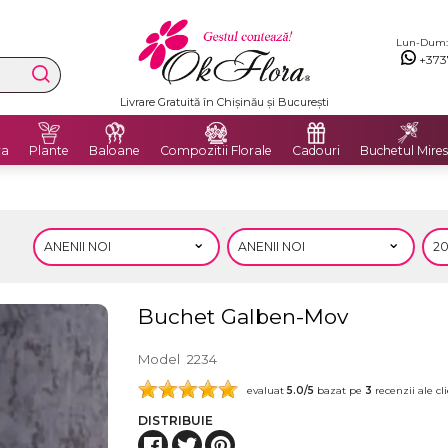
Lun-Dum: 8
+373
Livrare Gratuită în Chișinău și București
ra
Plante
Baloane
Compozitii Florale
Cadouri
Buchetul Mires
Buchet Galben-Mov
Model
2234
evaluat
5.0
/5
bazat pe
3
recenzii ale cli
DISTRIBUIE