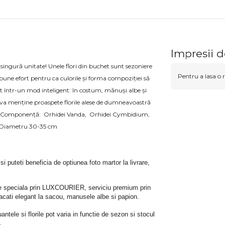
Impresii 
singură unitate! Unele flori din buchet sunt sezoniere
Pentru a lasa o r
m depune efort pentru ca culorile și forma compoziției să
at într-un mod inteligent: în costum, mănuși albe și
 va menține proaspete florile alese de dumneavoastră
orit. Componenţă: Orhidei Vanda, Orhidei Cymbidium,
m, Diametru 30-35 cm
 si puteti beneficia de optiunea foto martor la livrare, 
rare speciala prin LUXCOURIER, serviciu premium prin 
bracati elegant la sacou, manusele albe si papion.
tele si florile pot varia in functie de sezon si stocul 