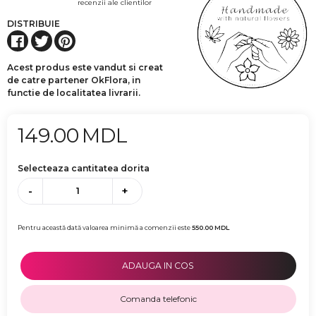
recenzii ale clientilor
DISTRIBUIE
Acest produs este vandut si creat
de catre partener OkFlora, in
functie de localitatea livrarii.
149.00
MDL
Selecteaza cantitatea dorita
-
+
Pentru această dată valoarea minimă a comenzii este
550.00
MDL
ADAUGA IN COS
Comanda telefonic