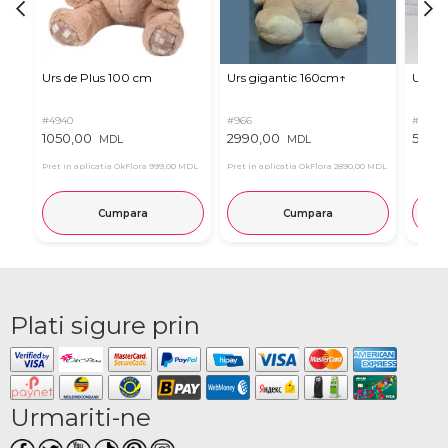
Urs de Plus 100 cm
Urs gigantic 160cm↑
Urs m
#4940
#966
#11
1050,00
2990,00
537,0
MDL
MDL
Pret in aplicatia OkFlora
999,00 MDL
Pret in aplicatia OkFlora
2890,00 MDL
Cumpara
Cumpara
Plati sigure prin
Urmariti-ne