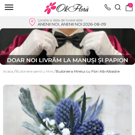
0
Locatia si data de livrare este
ANENII NOI, ANENII NOI 2026-08-09
Acasa
/
Butoniere pentru Mire
/
Butoniera Mirelui cu Flori Alb-Albastre