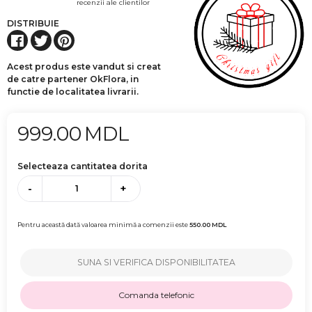
recenzii ale clientilor
DISTRIBUIE
Acest produs este vandut si creat
de catre partener OkFlora, in
functie de localitatea livrarii.
999.00
MDL
Selecteaza cantitatea dorita
-
+
Pentru această dată valoarea minimă a comenzii este
550.00
MDL
SUNA SI VERIFICA DISPONIBILITATEA
Comanda telefonic