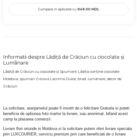
Cumpara in aplicatie cu
949.00
MDL
Informatii despre Lădiță de Crăciun cu ciocolate și
Lumânare
Lădiță de Crăciun cu ciocolate și Spumant Lădița conține ciocolate
Moldova, spuman Cricova Lacrima Dulce, brad, lumânare, decor de
Crăciun
La solicitare, aranjametul poate fi insotit de o felicitare Gratuita si puteti 
beneficia de optiunea foto martor la livrare, sau anonimat, bifand acest 
camp la plasarea comenzii.
Livram flori oriunde in Moldova si la solicitare putem oferi livrare speciala 
prin LUXCOURIER, serviciu premium prin care beneficiati de o livrare 