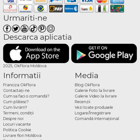
Urmariti-ne
Descarca aplicatia
2025, OkFlora Moldova
Informatii
Media
Franciza OkFlora
Blog OkFlora
Contactaţi-ne
Galerie Foto la livrare
Cum sa faci o comandă?
Galerie Video la livrare
Cum plătesc?
Recenzii
Cum livrăm?
Vezi toate produsele
Termeni, condiţii
Logare/Înregistrare
Despre noi
Comandă Internațional
Locuri vacante
Politica Cookie
Livrare flori Moldova