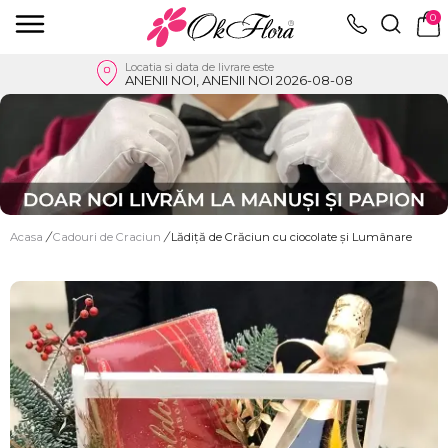
0
Locatia si data de livrare este
ANENII NOI, ANENII NOI 2026-08-08
Acasa
/
Cadouri de Craciun
/
Lădiță de Crăciun cu ciocolate și Lumânare