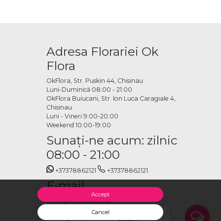
Adresa Florariei Ok
Flora
OkFlora, Str. Puskin 44, Chisinau
Luni-Duminică 08:00 - 21:00
OkFlora Buiucani, Str. Ion Luca Caragiale 4,
Chisinau
Luni - Vineri 9:00-20:00
Weekend 10:00-19:00
Sunaţi-ne acum: zilnic
08:00 - 21:00
+37378862121
+37378862121
E-mail
Accept
office@livrareflori.md
Ne puteți contacta:
Cancel
Salut, cu ce te putem