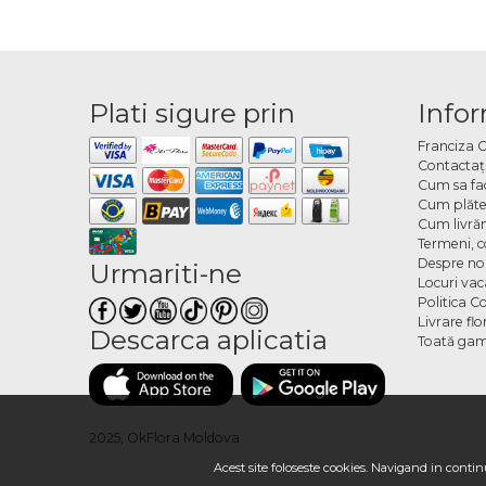
Plati sigure prin
Infor
Franciza 
Contactaţ
Cum sa fa
Cum plăte
Cum livră
Termeni, co
Despre no
Urmariti-ne
Locuri va
Politica C
Livrare fl
Descarca aplicatia
Toată gam
2025, OkFlora Moldova
Acest site foloseste cookies. Navigand in continu