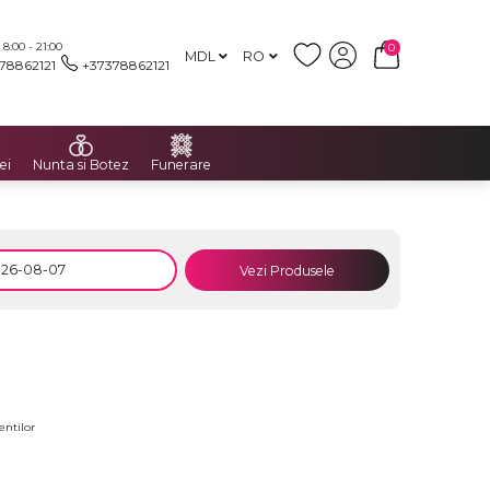
:00 - 21:00
0
MDL
RO
78862121
+37378862121
ei
Nunta si Botez
Funerare
Vezi Produsele
entilor