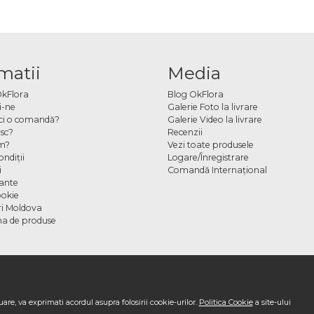
matii
Media
OkFlora
Blog OkFlora
i-ne
Galerie Foto la livrare
ci o comandă?
Galerie Video la livrare
sc?
Recenzii
m?
Vezi toate produsele
ndiţii
Logare/Înregistrare
i
Comandă Internațional
cante
ookie
ori Moldova
a de produse
are, va exprimati acordul asupra folosirii cookie-urilor.
Politica Cookie
a site-ului