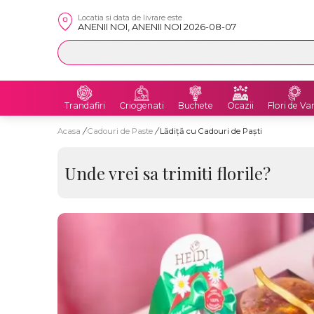
Locatia si data de livrare este
ANENII NOI, ANENII NOI 2026-08-07
Trandafiri
Criogenati
Buchete
Ocazii
Flori de Va
Acasa
/
Cadouri de Paste
/
Lădiță cu Cadouri de Paști
Unde vrei sa trimiti florile?