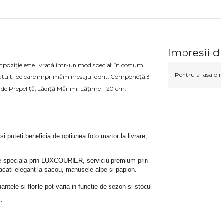
Impresii d
mpoziție este livrată într-un mod special: în costum,
Pentru a lasa o r
gratuit, pe care imprimăm mesajul dorit. Componeță:3
 de Prepeliță, Lădiță Mărimi: Lățime - 20 cm.
 si puteti beneficia de optiunea foto martor la livrare, 
rare speciala prin LUXCOURIER, serviciu premium prin 
bracati elegant la sacou, manusele albe si papion.
tele si florile pot varia in functie de sezon si stocul 
i.