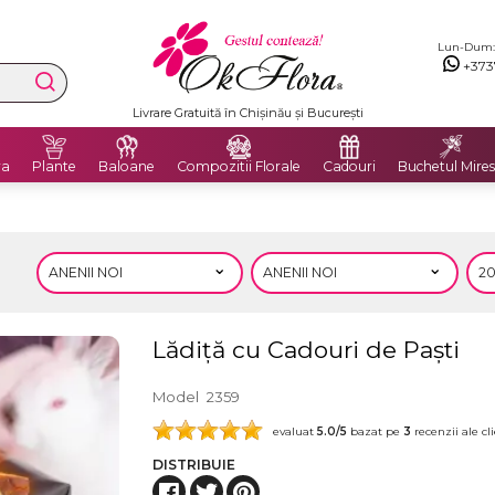
Lun-Dum: 8
+373
Livrare Gratuită în Chișinău și București
ra
Plante
Baloane
Compozitii Florale
Cadouri
Buchetul Mires
Lădiță cu Cadouri de Paști
Model
2359
evaluat
5.0
/5
bazat pe
3
recenzii ale cli
DISTRIBUIE