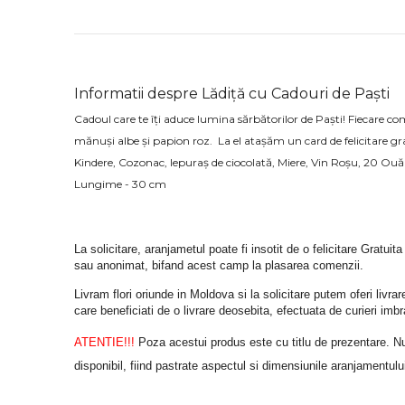
Informatii despre Lădiță cu Cadouri de Paști
Cadoul care te îți aduce lumina sărbătorilor de Paști! Fiecare co
mănuși albe și papion roz. La el atașăm un card de felicitare 
Kindere, Cozonac, Iepuraș de ciocolată, Miere, Vin Roșu, 20 Ouă
Lungime - 30 cm
La solicitare, aranjametul poate fi insotit de o felicitare Gratuita
sau anonimat, bifand acest camp la plasarea comenzii.
Livram flori oriunde in Moldova si la solicitare putem oferi liv
care beneficiati de o livrare deosebita, efectuata de curieri im
ATENTIE!!!
 Poza acestui produs este cu titlu de prezentare. Nuan
disponibil, fiind pastrate aspectul si dimensiunile aranjamentulu