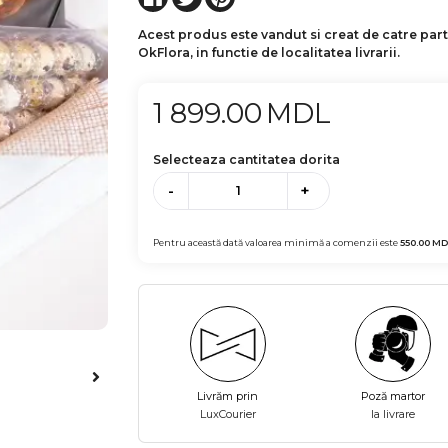
Acest produs este vandut si creat de catre par
OkFlora, in functie de localitatea livrarii.
1 899.00
MDL
Selecteaza cantitatea dorita
-
+
Pentru această dată valoarea minimă a comenzii este
550.00
MD
Livrăm prin
Poză martor
LuxCourier
la livrare