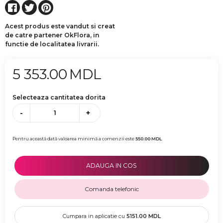
Acest produs este vandut si creat
de catre partener OkFlora, in
functie de localitatea livrarii.
5 353.00
MDL
Selecteaza cantitatea dorita
-
+
Pentru această dată valoarea minimă a comenzii este
550.00
MDL
ADAUGA IN COS
Comanda telefonic
Cumpara in aplicatie cu
5151.00
MDL