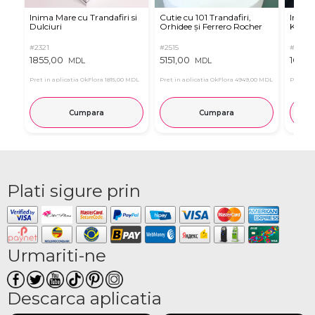
Inima Mare cu Trandafiri si
Cutie cu 101 Trandafiri,
Inimă 
Dulciuri
Orhidee și Ferrero Rocher
Kinder
#2321
#2515
#3046
1855,00
5151,00
1635,
MDL
MDL
Pret in aplicatia OkFlora
1815,00 MDL
Pret in aplicatia OkFlora
4949,00 MDL
Pret in 
Cumpara
Cumpara
Plati sigure prin
Urmariti-ne
Descarca aplicatia