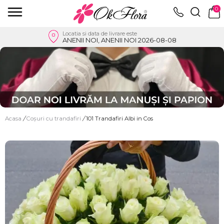
0
Locatia si data de livrare este
ANENII NOI, ANENII NOI 2026-08-08
Acasa
/
Coșuri cu trandafiri
/
101 Trandafiri Albi in Cos