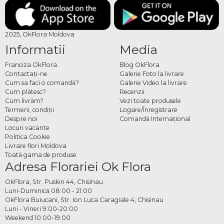
2025, OkFlora Moldova
Informatii
Media
Franciza OkFlora
Blog OkFlora
Contactaţi-ne
Galerie Foto la livrare
Cum sa faci o comandă?
Galerie Video la livrare
Cum plătesc?
Recenzii
Cum livrăm?
Vezi toate produsele
Termeni, condiţii
Logare/Înregistrare
Despre noi
Comandă Internațional
Locuri vacante
Politica Cookie
Livrare flori Moldova
Toată gama de produse
Adresa Florariei Ok Flora
OkFlora, Str. Puskin 44, Chisinau
Luni-Duminică 08:00 - 21:00
OkFlora Buiucani, Str. Ion Luca Caragiale 4, Chisinau
Luni - Vineri 9:00-20:00
Weekend 10:00-19:00