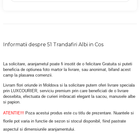
Informatii despre 51 Trandafiri Albi in Cos
La solicitare, aranjametul poate fi insotit de o felicitare Gratuita si puteti 
beneficia de optiunea foto martor la livrare, sau anonimat, bifand acest 
camp la plasarea comenzii.
Livram flori oriunde in Moldova si la solicitare putem oferi livrare speciala 
prin LUXCOURIER, serviciu premium prin care beneficiati de o livrare 
deosebita, efectuata de curieri imbracati elegant la sacou, manusele albe 
si papion.
ATENTIE!!!
 Poza acestui produs este cu titlu de prezentare. Nuantele si 
florile pot varia in functie de sezon si stocul disponibil, fiind pastrate 
aspectul si dimensiunile aranjamentului.