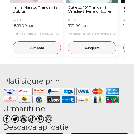
Inima Mare cu Trandafiri si
Cutie cu 101 Trandafiri,
Inimă 
Dulciuri
Orhidee și Ferrero Rocher
Kinder
#2321
#2515
#3046
1855,00
5151,00
1635,
MDL
MDL
Pret in aplicatia OkFlora
1815,00 MDL
Pret in aplicatia OkFlora
4949,00 MDL
Pret in 
Cumpara
Cumpara
Plati sigure prin
Urmariti-ne
Descarca aplicatia