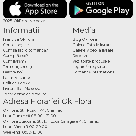
2025, OkFlora Moldova
Informatii
Media
Franciza OkFlora
Blog OkFlora
Contactaţi-ne
Galerie Foto la livrare
Cum sa faci o comandă?
Galerie Video la livrare
Cum plătesc?
Recenzii
Cum livrăm?
Vezi toate produsele
Termeni, condiţii
Logare/Înregistrare
Despre noi
Comandă Internațional
Locuri vacante
Politica Cookie
Livrare flori Moldova
Toată gama de produse
Adresa Florariei Ok Flora
OkFlora, Str. Puskin 44, Chisinau
Luni-Duminică 08:00 - 21:00
OkFlora Buiucani, Str. Ion Luca Caragiale 4, Chisinau
Luni - Vineri 9:00-20:00
Weekend 10:00-19:00