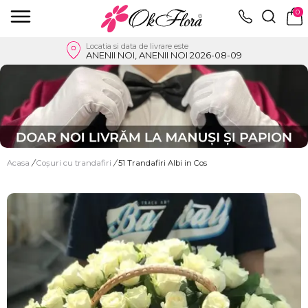
0
Locatia si data de livrare este
ANENII NOI, ANENII NOI 2026-08-09
Acasa
/
Coșuri cu trandafiri
/
51 Trandafiri Albi in Cos