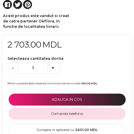
Acest produs este vandut si creat
de catre partener OkFlora, in
functie de localitatea livrarii.
2 703.00
MDL
Selecteaza cantitatea dorita
-
+
Pentru această dată valoarea minimă a comenzii este
550.00
MDL
ADAUGA IN COS
Comanda telefonic
Cumpara in aplicatie cu
2601.00
MDL