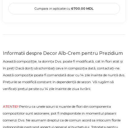
Cumpara in aplicatie cu
6700.00
MDL
Informatii despre Decor Alb-Crem pentru Prezidium
Această compozițție, la dorința Dvs. poate fi modificată, cât în flori atât și
în preț! Dacă doriți să schimbați ceva în compoziția dată, contactați-ne.
Acestă compoziție poate fi comandată doar cu 14 zile înainte de nuntă dvs.
Prețurile se modifică constant în dependență de sezon. Vă rugăm să
verificați prețul pe site cu 14 zile înainte de ziua livrării.
ATENTIE!
Pentru ca unele soiuri si nuante de flori din componenta
compozitiilor sunt sezoniere, pot fi indisponibile in momentul plasarii
comenzi Dvs. Ne asumam dreptul ca de comun acord sa inlocuim florile
indisponibile pastrand aspectul general al buchetului. Totodata pentru