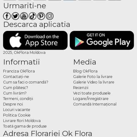
Urmariti-ne
Descarca aplicatia
2025, OkFlora Moldova
Informatii
Media
Franciza OkFlora
Blog OkFlora
Contactaţi-ne
Galerie Foto la livrare
Cum sa faci o comandă?
Galerie Video la livrare
Cum plătesc?
Recenzii
Cum livrăm?
Vezi toate produsele
Termeni, condiţii
Logare/Înregistrare
Despre noi
Comandă Internațional
Locuri vacante
Politica Cookie
Livrare flori Moldova
Toată gama de produse
Adresa Florariei Ok Flora