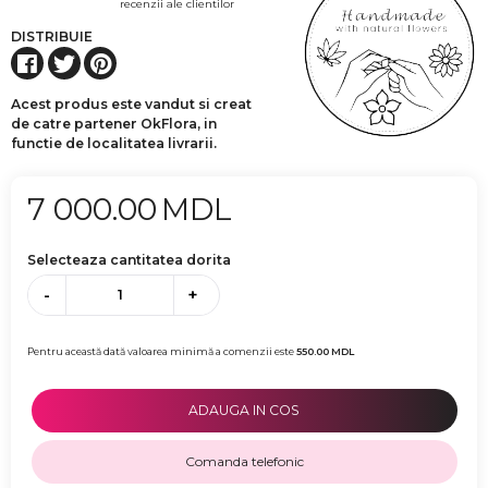
recenzii ale clientilor
DISTRIBUIE
Acest produs este vandut si creat
de catre partener OkFlora, in
functie de localitatea livrarii.
7 000.00
MDL
Selecteaza cantitatea dorita
-
+
Pentru această dată valoarea minimă a comenzii este
550.00
MDL
ADAUGA IN COS
Comanda telefonic