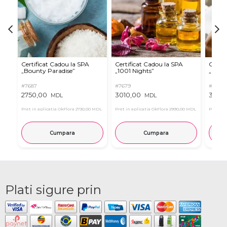
Certificat Cadou la SPA
Certificat Cadou la SPA
Certif
„Bounty Paradise”
„1001 Nights”
„Real
#7687
#7679
#7683
2750,00
3010,00
3010,
MDL
MDL
Pret in aplicatia OkFlora
2730,00 MDL
Pret in aplicatia OkFlora
2990,00 MDL
Pret in 
Cumpara
Cumpara
Plati sigure prin