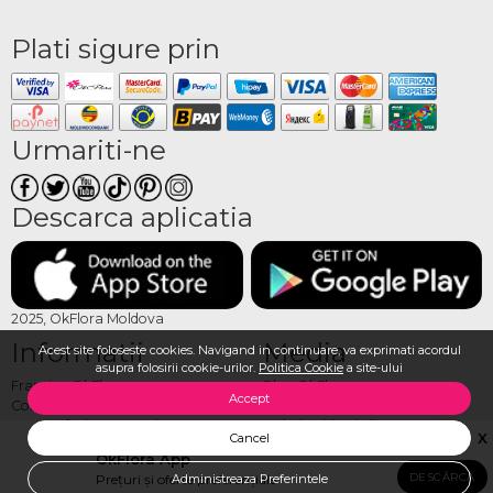
Plati sigure prin
Urmariti-ne
Descarca aplicatia
2025, OkFlora Moldova
Informatii
Media
Acest site foloseste cookies. Navigand in continuare, va exprimati acordul
asupra folosirii cookie-urilor.
Politica Cookie
a site-ului
Franciza OkFlora
Blog OkFlora
Accept
Contactaţi-ne
Galerie Foto la livrare
Cum sa faci o comandă?
Galerie Video la livrare
X
Cancel
Cum plătesc?
Recenzii
OkFlora App
Cum livrăm?
Vezi toate produsele
DESCĂRCĂ
Prețuri și oferte preferențiale
Administreaza Preferintele
ADAUGA IN COS
Termeni, condiţii
Logare/Înregistrare