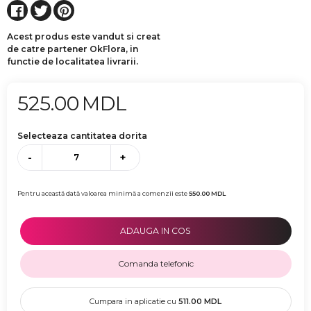
Acest produs este vandut si creat
de catre partener OkFlora, in
functie de localitatea livrarii.
525.00
MDL
Selecteaza cantitatea dorita
-
+
Pentru această dată valoarea minimă a comenzii este
550.00
MDL
ADAUGA IN COS
Comanda telefonic
Cumpara in aplicatie cu
511.00
MDL