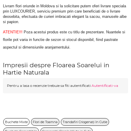
Livram flori oriunde in Moldova si la solicitare putem oferi livrare speciala 
prin LUXCOURIER, serviciu premium prin care beneficiati de o livrare 
deosebita, efectuata de curieri imbracati elegant la sacou, manusele albe 
si papion.
ATENTIE!!!
 Poza acestui produs este cu titlu de prezentare. Nuantele si 
florile pot varia in functie de sezon si stocul disponibil, fiind pastrate 
aspectul si dimensiunile aranjamentului.
Impresii despre Floarea Soarelui in
Hartie Naturala
Pentru a lasa o recenzie trebuie sa fiti autentificati
Autentificati-va
Buchete Mixte
Flori de Toamna
Trandafiri Criogenați în Cutie