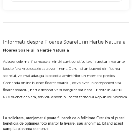
Informatii despre Floarea Soarelui in Hartie Naturala
Floarea Soarelui in Hartie Naturala
Adesea, cele mai frumoase amintiri sunt constituite din gesturi marunte,
facute fara vreo ocazie sau eveniment. Daruind un buchet din floarea
soarelui, vei mai adauga la colectia amintirilor un moment pretios.
Comanda online buchet floarea soarelui, ce va avea in componenta sa
floarea soarelui, hartie decorativa si panglica satinata. Trimite in ANENII
NOI buchet de vara, serviciu disponibil pe tot teritoriul Republicii Moldova.
La solicitare, aranjametul poate fi insotit de o felicitare Gratuita si puteti 
beneficia de optiunea foto martor la livrare, sau anonimat, bifand acest 
camp la plasarea comenzii.