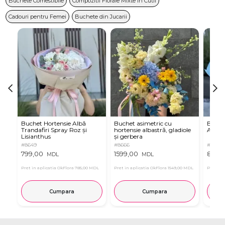
Buchete Comestibile
Compozitii Florale Mixte in Cutii
Cadouri pentru Femei
Buchete din Jucarii
Buchet Hortensie Albă
Buchet asimetric cu
Buche
Trandafiri Spray Roz și
hortensie albastră, gladiole
Albast
Lisianthus
și gerbera
#8649
#8666
#8663
799,00
1599,00
899,
MDL
MDL
Pret in aplicatia OkFlora
785,00 MDL
Pret in aplicatia OkFlora
1549,00 MDL
Pret in 
Cumpara
Cumpara