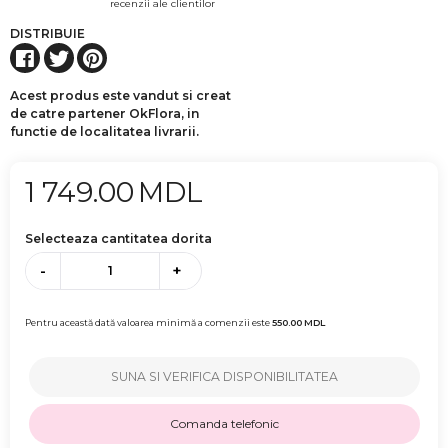
recenzii ale clientilor
DISTRIBUIE
Acest produs este vandut si creat
de catre partener OkFlora, in
functie de localitatea livrarii.
1 749.00
MDL
Selecteaza cantitatea dorita
-
+
Pentru această dată valoarea minimă a comenzii este
550.00
MDL
SUNA SI VERIFICA DISPONIBILITATEA
Comanda telefonic