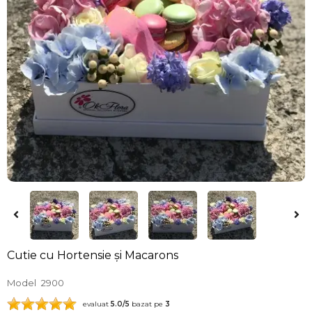
Cutie cu Hortensie și Macarons
Model
2900
evaluat
5.0
/5
bazat pe
3