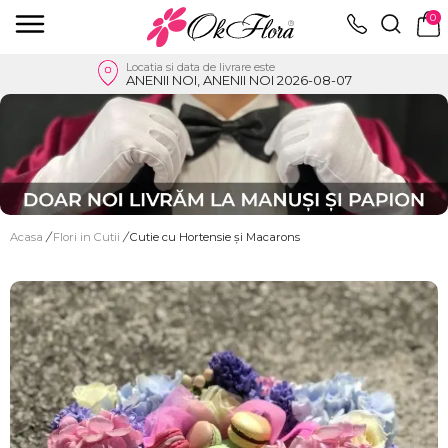
0
Locatia si data de livrare este
ANENII NOI, ANENII NOI 2026-08-07
Acasa
/
Flori in Cutii
/
Cutie cu Hortensie și Macarons