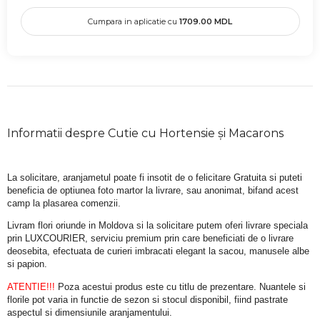
Cumpara in aplicatie cu
1709.00
MDL
Informatii despre Cutie cu Hortensie și Macarons
La solicitare, aranjametul poate fi insotit de o felicitare Gratuita si puteti 
beneficia de optiunea foto martor la livrare, sau anonimat, bifand acest 
camp la plasarea comenzii.
Livram flori oriunde in Moldova si la solicitare putem oferi livrare speciala 
prin LUXCOURIER, serviciu premium prin care beneficiati de o livrare 
deosebita, efectuata de curieri imbracati elegant la sacou, manusele albe 
si papion.
ATENTIE!!!
 Poza acestui produs este cu titlu de prezentare. Nuantele si 
florile pot varia in functie de sezon si stocul disponibil, fiind pastrate 
aspectul si dimensiunile aranjamentului.