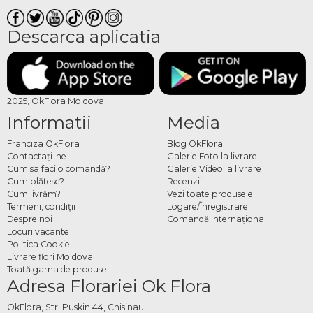
Descarca aplicatia
2025, OkFlora Moldova
Informatii
Media
Franciza OkFlora
Blog OkFlora
Contactaţi-ne
Galerie Foto la livrare
Cum sa faci o comandă?
Galerie Video la livrare
Cum plătesc?
Recenzii
Cum livrăm?
Vezi toate produsele
Termeni, condiţii
Logare/Înregistrare
Despre noi
Comandă Internațional
Locuri vacante
Politica Cookie
Livrare flori Moldova
Toată gama de produse
Adresa Florariei Ok Flora
OkFlora, Str. Puskin 44, Chisinau