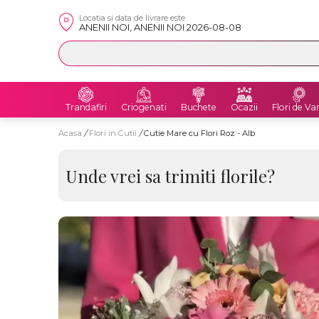
Locatia si data de livrare este
ANENII NOI, ANENII NOI 2026-08-08
Trandafiri
Criogenati
Buchete
Ocazii
Flori de Va
Acasa
/
Flori in Cutii
/
Cutie Mare cu Flori Roz - Alb
Unde vrei sa trimiti florile?