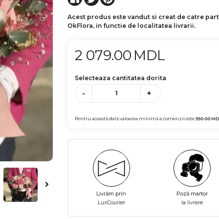
Acest produs este vandut si creat de catre par
OkFlora, in functie de localitatea livrarii.
2 079.00
MDL
Selecteaza cantitatea dorita
-
+
Pentru această dată valoarea minimă a comenzii este
550.00
MD
Livrăm prin
Poză martor
LuxCourier
la livrare