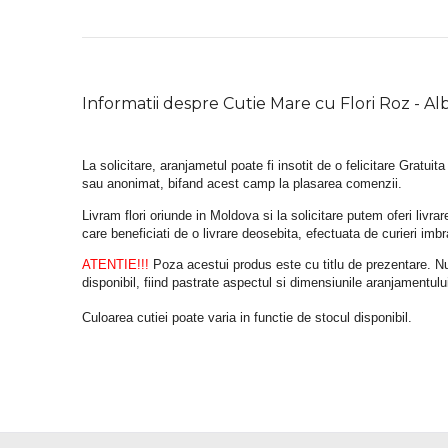
Informatii despre Cutie Mare cu Flori Roz - Al
La solicitare, aranjametul poate fi insotit de o felicitare Gratuita
sau anonimat, bifand acest camp la plasarea comenzii.
Livram flori oriunde in Moldova si la solicitare putem oferi liv
care beneficiati de o livrare deosebita, efectuata de curieri im
ATENTIE!!!
 Poza acestui produs este cu titlu de prezentare. Nuan
disponibil, fiind pastrate aspectul si dimensiunile aranjamentulu
Culoarea cutiei poate varia in functie de stocul disponibil. 