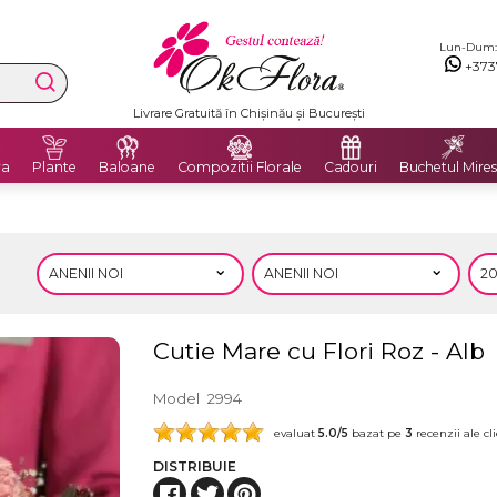
Lun-Dum: 8
+373
Livrare Gratuită în Chișinău și București
ra
Plante
Baloane
Compozitii Florale
Cadouri
Buchetul Mires
Cutie Mare cu Flori Roz - Alb
Model
2994
evaluat
5.0
/5
bazat pe
3
recenzii ale cli
DISTRIBUIE