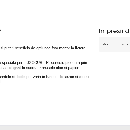
b
Impresii d
Pentru a lasa o r
 si puteti beneficia de optiunea foto martor la livrare, 
rare speciala prin LUXCOURIER, serviciu premium prin 
bracati elegant la sacou, manusele albe si papion.
tele si florile pot varia in functie de sezon si stocul 
i.