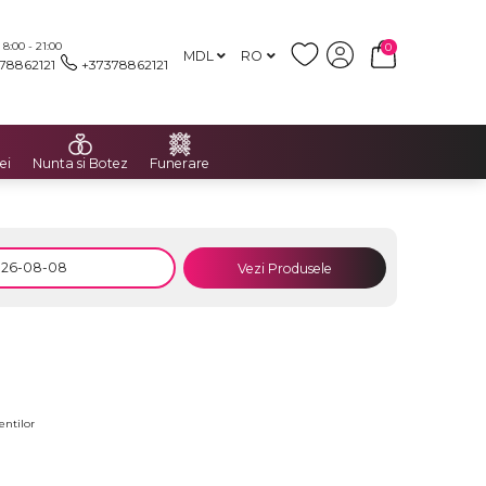
:00 - 21:00
0
MDL
RO
78862121
+37378862121
ei
Nunta si Botez
Funerare
Vezi Produsele
entilor