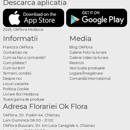
Descarca aplicatia
2025, OkFlora Moldova
Informatii
Media
Franciza OkFlora
Blog OkFlora
Contactaţi-ne
Galerie Foto la livrare
Cum sa faci o comandă?
Galerie Video la livrare
Cum plătesc?
Recenzii
Cum livrăm?
Vezi toate produsele
Termeni, condiţii
Logare/Înregistrare
Despre noi
Comandă Internațional
Locuri vacante
Politica Cookie
Livrare flori Moldova
Toată gama de produse
Adresa Florariei Ok Flora
OkFlora, Str. Puskin 44, Chisinau
Luni-Duminică 08:00 - 21:00
OkFlora Buiucani, Str. Ion Luca Caragiale 4, Chisinau