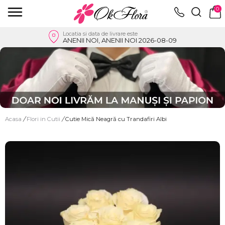
0
Locatia si data de livrare este
ANENII NOI, ANENII NOI 2026-08-09
Acasa
/
Flori in Cutii
/
Cutie Mică Neagră cu Trandafiri Albi