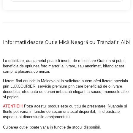
Informatii despre Cutie Mică Neagră cu Trandafiri Albi
La solicitare, aranjametul poate fi insotit de o felicitare Gratuita si puteti 
beneficia de optiunea foto martor la livrare, sau anonimat, bifand acest 
camp la plasarea comenzii.
Livram flori oriunde in Moldova si la solicitare putem oferi livrare speciala 
prin LUXCOURIER, serviciu premium prin care beneficiati de o livrare 
deosebita, efectuata de curieri imbracati elegant la sacou, manusele albe 
si papion.
ATENTIE!!!
 Poza acestui produs este cu titlu de prezentare. Nuantele si 
florile pot varia in functie de sezon si stocul disponibil, fiind pastrate 
aspectul si dimensiunile aranjamentului.
Culoarea cutiei poate varia in functie de stocul disponibil. 