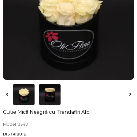
Cutie Mică Neagră cu Trandafiri Albi
Model
3340
DISTRIBUIE