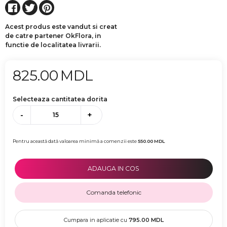
Acest produs este vandut si creat
de catre partener OkFlora, in
functie de localitatea livrarii.
825.00
MDL
Selecteaza cantitatea dorita
-
+
Pentru această dată valoarea minimă a comenzii este
550.00
MDL
ADAUGA IN COS
Comanda telefonic
Cumpara in aplicatie cu
795.00
MDL