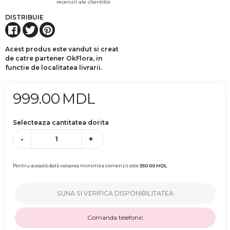
recenzii ale clientilor
DISTRIBUIE
Acest produs este vandut si creat
de catre partener OkFlora, in
functie de localitatea livrarii.
999.00
MDL
Selecteaza cantitatea dorita
-
+
Pentru această dată valoarea minimă a comenzii este
550.00
MDL
SUNA SI VERIFICA DISPONIBILITATEA
Comanda telefonic