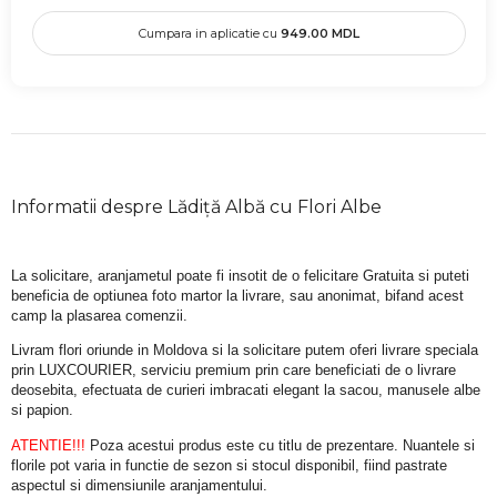
Cumpara in aplicatie cu
949.00
MDL
Informatii despre Lădiță Albă cu Flori Albe
La solicitare, aranjametul poate fi insotit de o felicitare Gratuita si puteti 
beneficia de optiunea foto martor la livrare, sau anonimat, bifand acest 
camp la plasarea comenzii.
Livram flori oriunde in Moldova si la solicitare putem oferi livrare speciala 
prin LUXCOURIER, serviciu premium prin care beneficiati de o livrare 
deosebita, efectuata de curieri imbracati elegant la sacou, manusele albe 
si papion.
ATENTIE!!!
 Poza acestui produs este cu titlu de prezentare. Nuantele si 
florile pot varia in functie de sezon si stocul disponibil, fiind pastrate 
aspectul si dimensiunile aranjamentului.