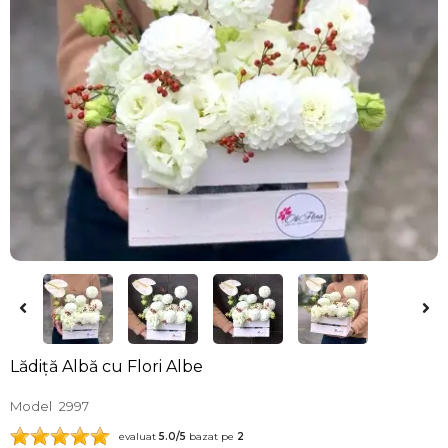
Lădiță Albă cu Flori Albe
Model
2997
evaluat
5.0
/5
bazat pe
2