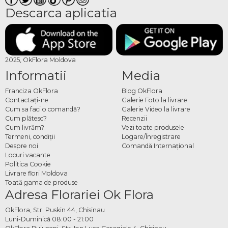
Descarca aplicatia
2025, OkFlora Moldova
Informatii
Media
Franciza OkFlora
Blog OkFlora
Contactaţi-ne
Galerie Foto la livrare
Cum sa faci o comandă?
Galerie Video la livrare
Cum plătesc?
Recenzii
Cum livrăm?
Vezi toate produsele
Termeni, condiţii
Logare/Înregistrare
Despre noi
Comandă Internațional
Locuri vacante
Politica Cookie
Livrare flori Moldova
Toată gama de produse
Adresa Florariei Ok Flora
OkFlora, Str. Puskin 44, Chisinau
Luni-Duminică 08:00 - 21:00