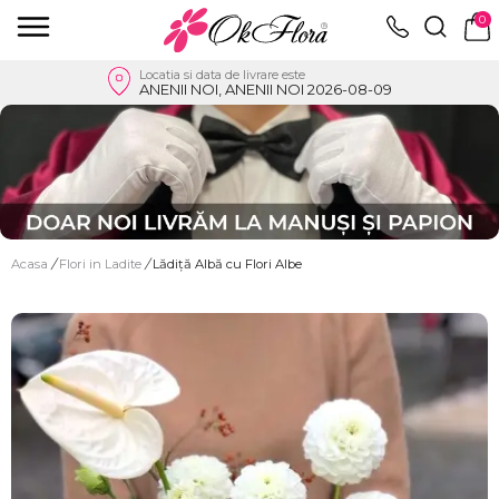
0
Locatia si data de livrare este
ANENII NOI, ANENII NOI 2026-08-09
Acasa
/
Flori in Ladite
/
Lădiță Albă cu Flori Albe