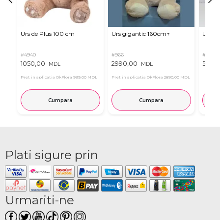
Urs de Plus 100 cm
Urs gigantic 160cm↑
Urs m
#4940
#966
#11
1050,00
2990,00
537,0
MDL
MDL
Pret in aplicatia OkFlora
999,00 MDL
Pret in aplicatia OkFlora
2890,00 MDL
Cumpara
Cumpara
Plati sigure prin
Urmariti-ne