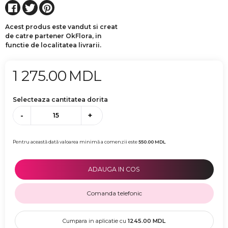
Acest produs este vandut si creat
de catre partener OkFlora, in
functie de localitatea livrarii.
1 275.00
MDL
Selecteaza cantitatea dorita
-
+
Pentru această dată valoarea minimă a comenzii este
550.00
MDL
ADAUGA IN COS
Comanda telefonic
Cumpara in aplicatie cu
1245.00
MDL