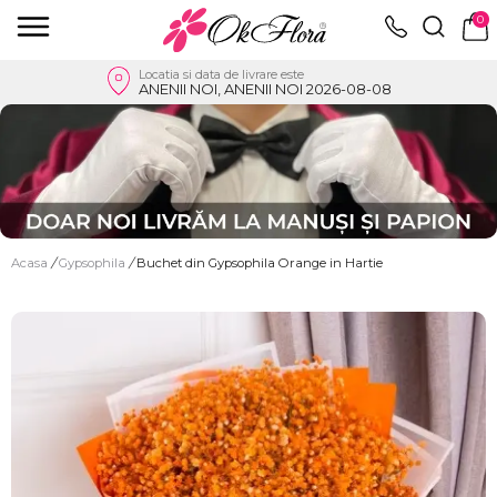
0
Locatia si data de livrare este
ANENII NOI, ANENII NOI 2026-08-08
Acasa
/
Gypsophila
/
Buchet din Gypsophila Orange in Hartie