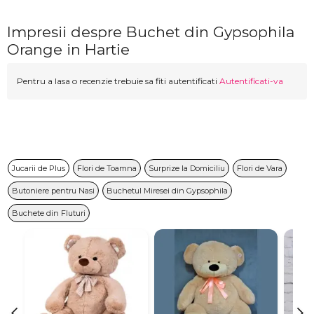
Impresii despre Buchet din Gypsophila
Orange in Hartie
Pentru a lasa o recenzie trebuie sa fiti autentificati
Autentificati-va
Jucarii de Plus
Flori de Toamna
Surprize la Domiciliu
Flori de Vara
Butoniere pentru Nasi
Buchetul Miresei din Gypsophila
Buchete din Fluturi