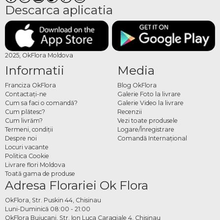
Descarca aplicatia
2025, OkFlora Moldova
Informatii
Media
Franciza OkFlora
Blog OkFlora
Contactaţi-ne
Galerie Foto la livrare
Cum sa faci o comandă?
Galerie Video la livrare
Cum plătesc?
Recenzii
Cum livrăm?
Vezi toate produsele
Termeni, condiţii
Logare/Înregistrare
Despre noi
Comandă Internațional
Locuri vacante
Politica Cookie
Livrare flori Moldova
Toată gama de produse
Adresa Florariei Ok Flora
OkFlora, Str. Puskin 44, Chisinau
Luni-Duminică 08:00 - 21:00
OkFlora Buiucani, Str. Ion Luca Caragiale 4, Chisinau