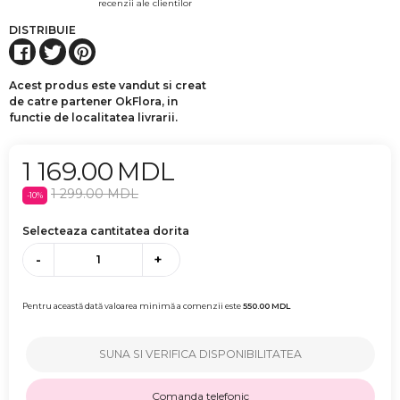
recenzii ale clientilor
DISTRIBUIE
Acest produs este vandut si creat
de catre partener OkFlora, in
functie de localitatea livrarii.
1 169.00
MDL
1 299.00
MDL
-
10
%
Selecteaza cantitatea dorita
-
+
Pentru această dată valoarea minimă a comenzii este
550.00
MDL
SUNA SI VERIFICA DISPONIBILITATEA
Comanda telefonic