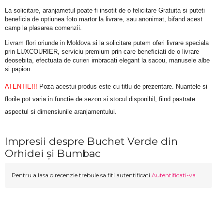
La solicitare, aranjametul poate fi insotit de o felicitare Gratuita si puteti 
beneficia de optiunea foto martor la livrare, sau anonimat, bifand acest 
camp la plasarea comenzii.
Livram flori oriunde in Moldova si la solicitare putem oferi livrare speciala 
prin LUXCOURIER, serviciu premium prin care beneficiati de o livrare 
deosebita, efectuata de curieri imbracati elegant la sacou, manusele albe 
si papion.
ATENTIE!!!
 Poza acestui produs este cu titlu de prezentare. Nuantele si 
florile pot varia in functie de sezon si stocul disponibil, fiind pastrate 
aspectul si dimensiunile aranjamentului.
Impresii despre Buchet Verde din
Orhidei și Bumbac
Pentru a lasa o recenzie trebuie sa fiti autentificati
Autentificati-va