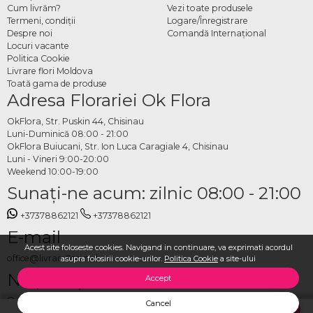
Cum livrăm?
Vezi toate produsele
Termeni, condiţii
Logare/Înregistrare
Despre noi
Comandă Internațional
Locuri vacante
Politica Cookie
Livrare flori Moldova
Toată gama de produse
Adresa Florariei Ok Flora
OkFlora, Str. Puskin 44, Chisinau
Luni-Duminică 08:00 - 21:00
OkFlora Buiucani, Str. Ion Luca Caragiale 4, Chisinau
Luni - Vineri 9:00-20:00
Weekend 10:00-19:00
Sunaţi-ne acum: zilnic 08:00 - 21:00
+37378862121
+37378862121
E-mail
Acest site foloseste cookies. Navigand in continuare, va exprimati acordul
office@livrareflori.md
asupra folosirii cookie-urilor.
Politica Cookie
a site-ului
Ne puteți contacta:
Accept
whatsapp
,
messenger
Cancel