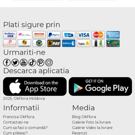
Plati sigure prin
Urmariti-ne
Descarca aplicatia
2025, OkFlora Moldova
Informatii
Media
Franciza OkFlora
Blog OkFlora
Contactaţi-ne
Galerie Foto la livrare
Cum sa faci o comandă?
Galerie Video la livrare
Cum plătesc?
Recenzii