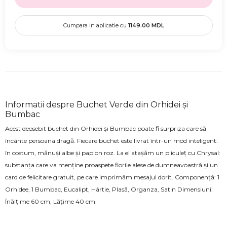
Cumpara in aplicatie cu
1149.00
MDL
Informatii despre Buchet Verde din Orhidei și
Bumbac
Acest deosebit buchet din Orhidei și Bumbac poate fi surpriza care să
încânte persoana dragă. Fiecare buchet este livrat într-un mod inteligent:
în costum, mănuși albe și papion roz. La el atașăm un pliculeț cu Chrysal:
substanța care va menține proaspete florile alese de dumneavoastră și un
card de felicitare gratuit, pe care imprimăm mesajul dorit. Componență: 1
Orhidee, 1 Bumbac, Eucalipt, Hârtie, Plasă, Organza, Satin Dimensiuni:
Înălțime 60 cm, Lățime 40 cm