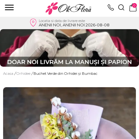
0
Locatia si data de livrare este
ANENII NOI, ANENII NOI 2026-08-08
Acasa
/
Orhidee
/
Buchet Verde din Orhidei și Bumbac