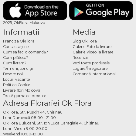
2025, OkFlora Moldova
Informatii
Media
Franciza OkFlora
Blog OkFlora
Contactaţi-ne
Galerie Foto la livrare
Cum sa faci o comandă?
Galerie Video la livrare
Cum plătesc?
Recenzii
Cum livrăm?
Vezi toate produsele
Termeni, condiţii
Logare/Înregistrare
Despre noi
Comandă Internațional
Locuri vacante
Politica Cookie
Livrare flori Moldova
Toată gama de produse
Adresa Florariei Ok Flora
OkFlora, Str. Puskin 44, Chisinau
Luni-Duminică 08:00 - 21:00
OkFlora Buiucani, Str. Ion Luca Caragiale 4, Chisinau
Luni - Vineri 9:00-20:00
Weekend 10:00-19:00