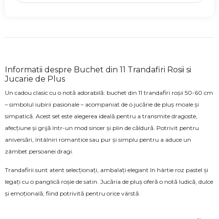
Informatii despre Buchet din 11 Trandafiri Rosii si
Jucarie de Plus
Un cadou clasic cu o notă adorabilă: buchet din 11 trandafiri roșii 50-60 cm
– simbolul iubirii pasionale – acompaniat de o jucărie de pluș moale și
simpatică. Acest set este alegerea ideală pentru a transmite dragoste,
afecțiune și grijă într-un mod sincer și plin de căldură. Potrivit pentru
aniversări, întâlniri romantice sau pur și simplu pentru a aduce un
zâmbet persoanei dragi.
Trandafirii sunt atent selecționați, ambalați elegant în hârtie roz pastel și
legați cu o panglică roșie de satin. Jucăria de pluș oferă o notă ludică, dulce
și emoțională, fiind potrivită pentru orice vârstă.