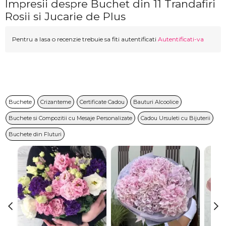
Impresii despre Buchet din 11 Trandafiri
Rosii si Jucarie de Plus
Pentru a lasa o recenzie trebuie sa fiti autentificati
Autentificati-va
Buchete
Crizanteme
Certificate Cadou
Bauturi Alcoolice
Buchete si Compozitii cu Mesaje Personalizate
Cadou Ursuleti cu Bijuterii
Buchete din Fluturi