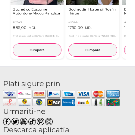
Buchet cu Eustome
Buchet din Hortensii Roz în
Buchet
Autohtone Mix cu Panglica
Hârtie
Mov
#3240
#2544
#7659
885,00
1750,00
1450,
MDL
MDL
Pret in aplicatia OkFlora
855,00 MDL
Pret in aplicatia OkFlora
1725,00 MDL
Pret in 
Cumpara
Cumpara
Plati sigure prin
Urmariti-ne
Descarca aplicatia