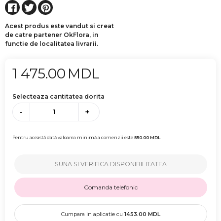
Acest produs este vandut si creat
de catre partener OkFlora, in
functie de localitatea livrarii.
1 475.00
MDL
Selecteaza cantitatea dorita
-
+
Pentru această dată valoarea minimă a comenzii este
550.00
MDL
SUNA SI VERIFICA DISPONIBILITATEA
Comanda telefonic
Cumpara in aplicatie cu
1453.00
MDL