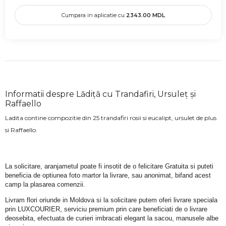
Cumpara in aplicatie cu
2343.00
MDL
Informatii despre Lădiță cu Trandafiri, Ursuleț și
Raffaello
Ladita contine compozitie din 25 trandafiri rosii si eucalipt, ursulet de plus
si Raffaello.
La solicitare, aranjametul poate fi insotit de o felicitare Gratuita si puteti 
beneficia de optiunea foto martor la livrare, sau anonimat, bifand acest 
camp la plasarea comenzii.
Livram flori oriunde in Moldova si la solicitare putem oferi livrare speciala 
prin LUXCOURIER, serviciu premium prin care beneficiati de o livrare 
deosebita, efectuata de curieri imbracati elegant la sacou, manusele albe 