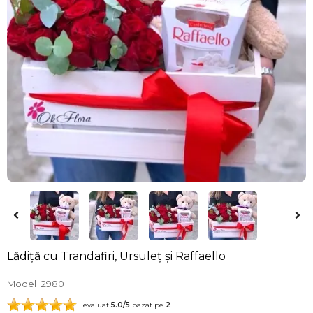
Lădiță cu Trandafiri, Ursuleț și Raffaello
Model
2980
evaluat
5.0
/5
bazat pe
2