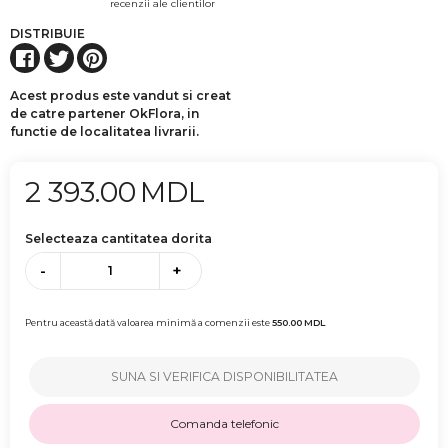
recenzii ale clientilor
DISTRIBUIE
Acest produs este vandut si creat
de catre partener OkFlora, in
functie de localitatea livrarii.
2 393.00
MDL
Selecteaza cantitatea dorita
-
+
Pentru această dată valoarea minimă a comenzii este
550.00
MDL
SUNA SI VERIFICA DISPONIBILITATEA
Comanda telefonic