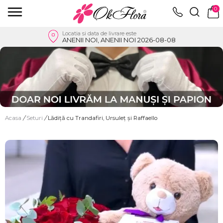
0
Locatia si data de livrare este
ANENII NOI, ANENII NOI 2026-08-08
Acasa
/
Seturi
/
Lădiță cu Trandafiri, Ursuleț și Raffaello