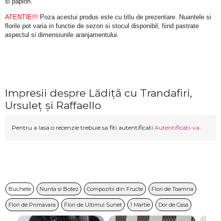
si papion.
ATENTIE!!!
 Poza acestui produs este cu titlu de prezentare. Nuantele si 
florile pot varia in functie de sezon si stocul disponibil, fiind pastrate 
aspectul si dimensiunile aranjamentului.
Impresii despre Lădiță cu Trandafiri,
Ursuleț și Raffaello
Pentru a lasa o recenzie trebuie sa fiti autentificati
Autentificati-va
Buchete
Nunta si Botez
Compozitii din Fructe
Flori de Toamna
Flori de Primavara
Flori de Ultimul Sunet
1 Martie
Dor de Casa