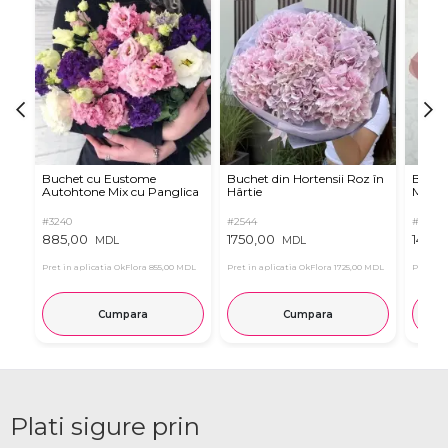
Buchet cu Eustome
Buchet din Hortensii Roz în
Buchet
Autohtone Mix cu Panglica
Hârtie
Mov
#3240
#2544
#7659
885,00
1750,00
1450,
MDL
MDL
Pret in aplicatia OkFlora
855,00 MDL
Pret in aplicatia OkFlora
1725,00 MDL
Pret in 
Cumpara
Cumpara
Plati sigure prin