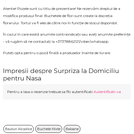
Atentie! Pozele sunt cu titlu de prezentare! Ne rezervăm dreptul de a
modifica produsul final. Buchetele de flori sunt create la discreția
florarului. Tortul va fi ales de către noi în funcție de stocul disponibil.
În cazul în care există anumite contraindicații sau aveți anumite preferințe
- vă rugăm să ne contactați la +37378862121/viber/whatsapp.
Puteți opta pentru o poză finală a produselor înainte de livrare.
Impresii despre Surpriza la Domiciliu
pentru Nasa
Pentru a lasa o recenzie trebuie sa fiti autentificati
Autentificati-va
Bauturi Alcoolice
Buchete Mixte
Baloane