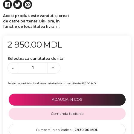
Acest produs este vandut si creat
de catre partener OkFlora, in
functie de localitatea livrarii.
2 950.00
MDL
Selecteaza cantitatea dorita
-
+
Pentru această dată valoarea minimă a comenzii este
550.00
MDL
ADAUGA IN COS
Comanda telefonic
Cumpara in aplicatie cu
2930.00
MDL