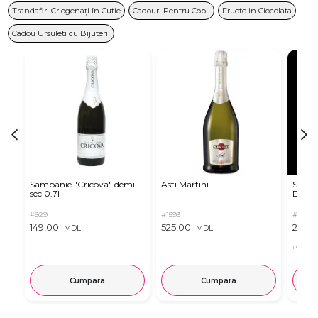
Trandafiri Criogenați în Cutie
Cadouri Pentru Copii
Fructe in Ciocolata
Cadou Ursuleti cu Bijuterii
Sampanie "Cricova" demi-
Asti Martini
Sampa
sec 0.7l
Dulce
#929
#1593
#2516
149,00
525,00
239,
MDL
MDL
Pret in 
Cumpara
Cumpara