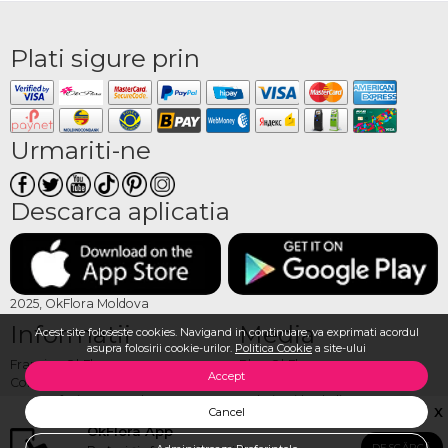
Plati sigure prin
Urmariti-ne
Descarca aplicatia
2025, OkFlora Moldova
Informatii
Media
Acest site foloseste cookies. Navigand in continuare, va exprimati acordul
asupra folosirii cookie-urilor.
Politica Cookie
a site-ului
Franciza OkFlora
Blog OkFlora
Accept
Contactaţi-ne
Galerie Foto la livrare
Cum sa faci o comandă?
Galerie Video la livrare
X
Cancel
Cum plătesc?
Recenzii
OkFlora App
Cum livrăm?
Vezi toate produsele
DESCĂRCĂ