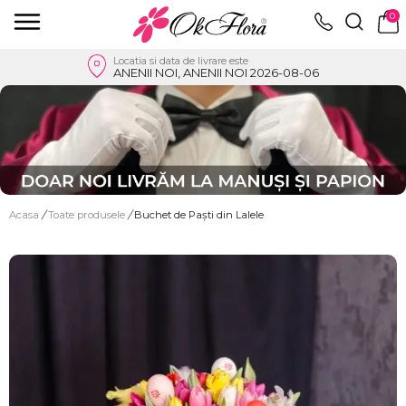
0
Locatia si data de livrare este
ANENII NOI, ANENII NOI 2026-08-06
Acasa
/
Toate produsele
/
Buchet de Paști din Lalele