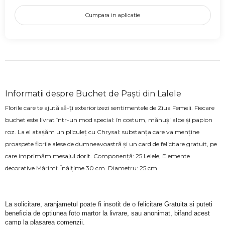
Cumpara in aplicatie
Informatii despre Buchet de Paști din Lalele
Florile care te ajută să-ți exteriorizezi sentimentele de Ziua Femeii. Fiecare
buchet este livrat într-un mod special: în costum, mănuși albe și papion
roz. La el atașăm un pliculeț cu Chrysal: substanța care va menține
proaspete florile alese de dumneavoastră și un card de felicitare gratuit, pe
care imprimăm mesajul dorit. Componență: 25 Lelele, Elemente
decorative Mărimi: Înălțime 30 cm. Diametru: 25 cm
La solicitare, aranjametul poate fi insotit de o felicitare Gratuita si puteti 
beneficia de optiunea foto martor la livrare, sau anonimat, bifand acest 
camp la plasarea comenzii.