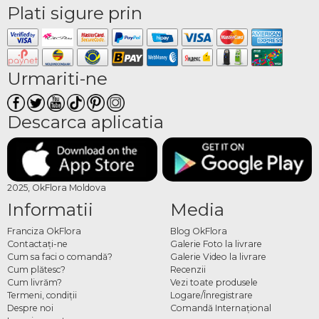
Plati sigure prin
Urmariti-ne
Descarca aplicatia
2025, OkFlora Moldova
Informatii
Media
Franciza OkFlora
Blog OkFlora
Contactaţi-ne
Galerie Foto la livrare
Cum sa faci o comandă?
Galerie Video la livrare
Cum plătesc?
Recenzii
Cum livrăm?
Vezi toate produsele
Termeni, condiţii
Logare/Înregistrare
Despre noi
Comandă Internațional