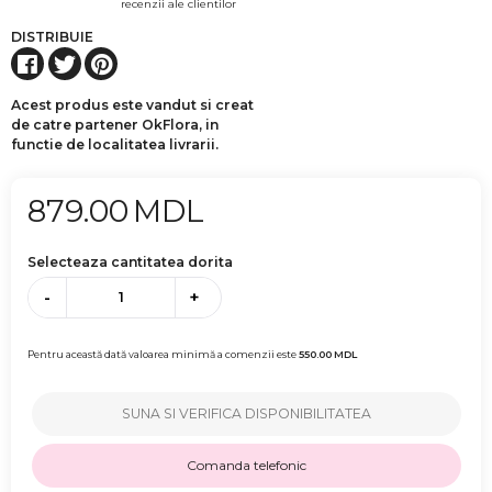
recenzii ale clientilor
DISTRIBUIE
Acest produs este vandut si creat
de catre partener OkFlora, in
functie de localitatea livrarii.
879.00
MDL
Selecteaza cantitatea dorita
-
+
Pentru această dată valoarea minimă a comenzii este
550.00
MDL
SUNA SI VERIFICA DISPONIBILITATEA
Comanda telefonic