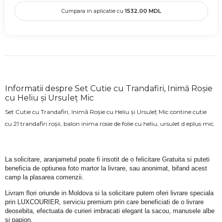
Cumpara in aplicatie cu
1532.00
MDL
Informatii despre Set Cutie cu Trandafiri, Inimă Roșie
cu Heliu și Ursuleț Mic
Set Cutie cu Trandafiri, Inimă Roșie cu Heliu și Ursuleț Mic contine cutie
cu 21 trandafiri roșii, balon inima rosie de folie cu heliu, ursulet d eplus mic.
La solicitare, aranjametul poate fi insotit de o felicitare Gratuita si puteti 
beneficia de optiunea foto martor la livrare, sau anonimat, bifand acest 
camp la plasarea comenzii.
Livram flori oriunde in Moldova si la solicitare putem oferi livrare speciala 
prin LUXCOURIER, serviciu premium prin care beneficiati de o livrare 
deosebita, efectuata de curieri imbracati elegant la sacou, manusele albe 
si papion.