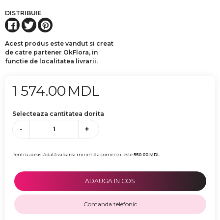
DISTRIBUIE
Acest produs este vandut si creat
de catre partener OkFlora, in
functie de localitatea livrarii.
1 574.00
MDL
Selecteaza cantitatea dorita
-
+
Pentru această dată valoarea minimă a comenzii este
550.00
MDL
ADAUGA IN COS
Comanda telefonic