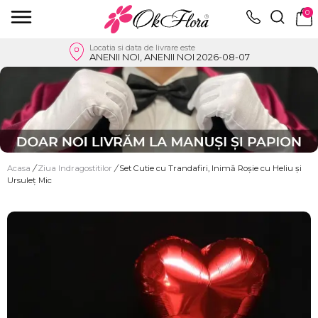
0
Locatia si data de livrare este
ANENII NOI, ANENII NOI 2026-08-07
Acasa
/
Ziua Indragostitilor
/
Set Cutie cu Trandafiri, Inimă Roșie cu Heliu și
Ursuleț Mic