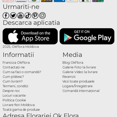
Urmariti-ne
Descarca aplicatia
2025, OkFlora Moldova
Informatii
Media
Franciza OkFlora
Blog OkFlora
Contactaţi-ne
Galerie Foto la livrare
Cum sa faci o comandă?
Galerie Video la livrare
Cum plătesc?
Recenzii
Cum livrăm?
Vezi toate produsele
Termeni, condiţii
Logare/Înregistrare
Despre noi
Comandă Internațional
Locuri vacante
Politica Cookie
Livrare flori Moldova
Toată gama de produse
Adresa Florariei Ok Flora