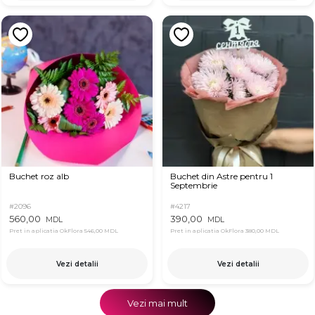
Buchet roz alb
Buchet din Astre pentru 1
Septembrie
#2096
#4217
560,00
390,00
MDL
MDL
Pret in aplicatia OkFlora
546,00 MDL
Pret in aplicatia OkFlora
380,00 MDL
Vezi detalii
Vezi detalii
Vezi mai mult