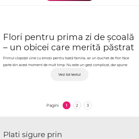
Flori pentru prima zi de școală
– un obicei care merită păstrat
Primul clopoțel vine cu emoții pentru toată familia, iar un buchet de flori face
parte din acest moment de mult timp. Nu este un gest complicat, dar spune
multe: că ziua contează, că efortul e observat, că începutul anului școlar este un
Vezi tot textul
eveniment în sine. La OkFlora găsești buchete și compoziții florale gândite
special pentru 1 Septembrie, în culori vesele și formate potrivite atât pentru elevi,
cât și pentru profesori.
Buchete de 1 Septembrie
1
2
3
Pagini
EDINET – pentru elevi și
pentru profesori
Plati sigure prin
Florile de 1 Septembrie au două direcții clare: buchete pentru copii, mai colorate și