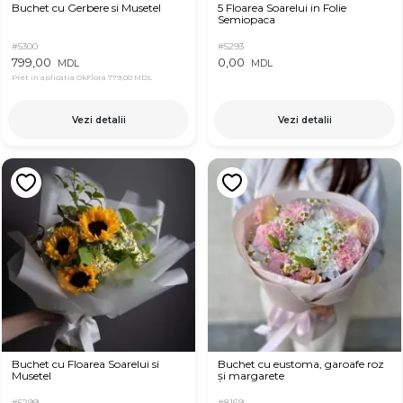
Buchet cu Gerbere si Musetel
5 Floarea Soarelui in Folie
Semiopaca
#5300
#5293
799,00
0,00
MDL
MDL
Pret in aplicatia OkFlora
779,00 MDL
Vezi detalii
Vezi detalii
Buchet cu Floarea Soarelui si
Buchet cu eustoma, garoafe roz
Musetel
și margarete
#5299
#8169