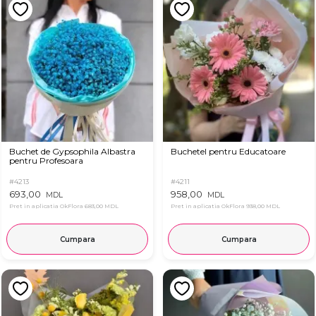
Buchet de Gypsophila Albastra
Buchetel pentru Educatoare
pentru Profesoara
#4213
#4211
693,00
958,00
MDL
MDL
Pret in aplicatia OkFlora
683,00 MDL
Pret in aplicatia OkFlora
938,00 MDL
Cumpara
Cumpara