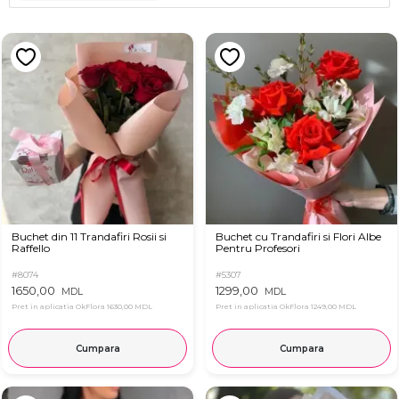
Buchet din 11 Trandafiri Rosii si
Buchet cu Trandafiri si Flori Albe
Raffello
Pentru Profesori
#8074
#5307
1650,00
1299,00
MDL
MDL
Pret in aplicatia OkFlora
1630,00 MDL
Pret in aplicatia OkFlora
1249,00 MDL
Cumpara
Cumpara