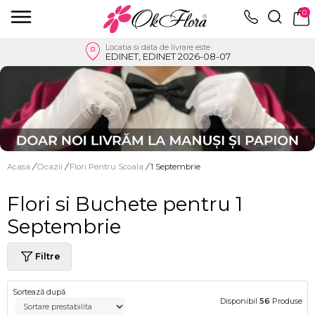
0
Locatia si data de livrare este
EDINET, EDINET 2026-08-07
Acasa
/
Ocazii
/
Flori Pentru Scoala
/
1 Septembrie
Flori si Buchete pentru 1
Septembrie
Filtre
Sortează după
Disponibil
56
Produse