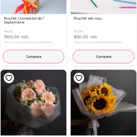
Buchet Comestibil de 1
Buchet alb rosu
Septembrie
#4215
#2097
1500,00
850,00
MDL
MDL
Pret in aplicatia OkFlora
1480,00 MDL
Pret in aplicatia OkFlora
840,00 MDL
Cumpara
Cumpara