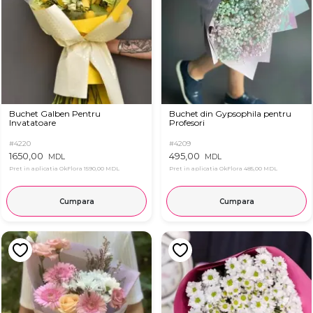
Buchet Galben Pentru
Buchet din Gypsophila pentru
Invatatoare
Profesori
#4220
#4209
1650,00
495,00
MDL
MDL
Pret in aplicatia OkFlora
1590,00 MDL
Pret in aplicatia OkFlora
485,00 MDL
Cumpara
Cumpara