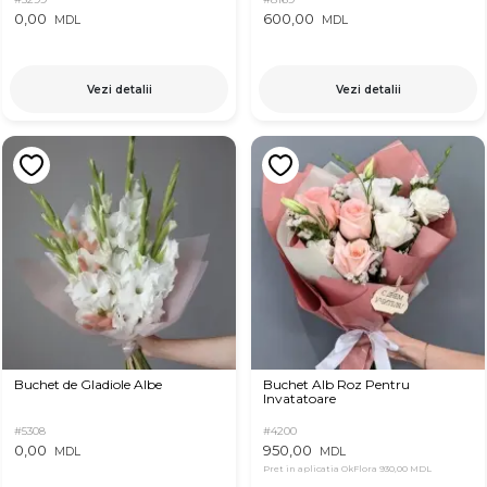
0,00
600,00
MDL
MDL
Vezi detalii
Vezi detalii
Buchet de Gladiole Albe
Buchet Alb Roz Pentru
Invatatoare
#5308
#4200
0,00
950,00
MDL
MDL
Pret in aplicatia OkFlora
930,00 MDL