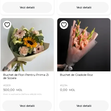
Vezi detalii
Vezi detalii
Buchet de Flori Pentru Prima Zi
Buchet de Gladiole Roz
de Scoala
#5309
#5294
500,00
0,00
MDL
MDL
Pret in aplicatia OkFlora
490,00 MDL
Vezi detalii
Vezi detalii