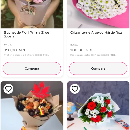
Buchet de Flori Prima Zi de
Crizanteme Albe cu Hârtie Roz
Scoala
#4210
#2107
950,00
700,00
MDL
MDL
Pret in aplicatia OkFlora
930,00 MDL
Pret in aplicatia OkFlora
686,00 MDL
Cumpara
Cumpara