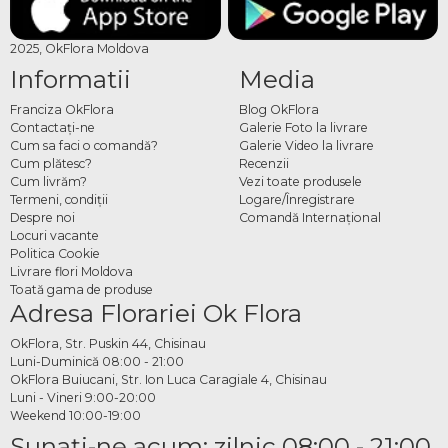
2025, OkFlora Moldova
Informatii
Media
Franciza OkFlora
Blog OkFlora
Contactaţi-ne
Galerie Foto la livrare
Cum sa faci o comandă?
Galerie Video la livrare
Cum plătesc?
Recenzii
Cum livrăm?
Vezi toate produsele
Termeni, condiţii
Logare/Înregistrare
Despre noi
Comandă Internațional
Locuri vacante
Politica Cookie
Livrare flori Moldova
Toată gama de produse
Adresa Florariei Ok Flora
OkFlora, Str. Puskin 44, Chisinau
Luni-Duminică 08:00 - 21:00
OkFlora Buiucani, Str. Ion Luca Caragiale 4, Chisinau
Luni - Vineri 9:00-20:00
Weekend 10:00-19:00
Sunaţi-ne acum: zilnic 08:00 - 21:00