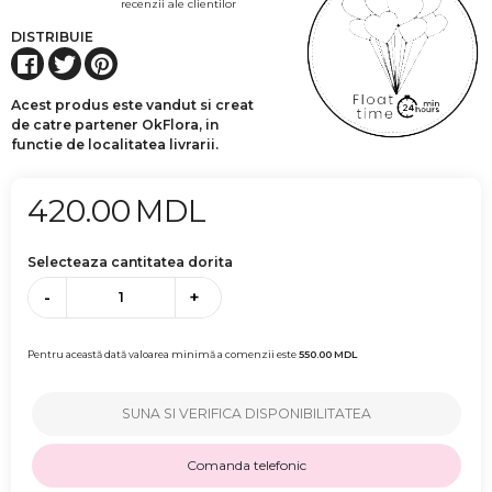
recenzii ale clientilor
DISTRIBUIE
Acest produs este vandut si creat
de catre partener OkFlora, in
functie de localitatea livrarii.
420.00
MDL
Selecteaza cantitatea dorita
-
+
Pentru această dată valoarea minimă a comenzii este
550.00
MDL
SUNA SI VERIFICA DISPONIBILITATEA
Comanda telefonic