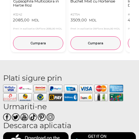
Gypsophila Multicolora in
Buchet Mixt cu Hortensie
Inima 
Hartie Roz
Dulciu
#3242
#2754
#2321
2085,00
3509,00
4795,
MDL
MDL
Pret in aplicatia OkFlora
2055,00 MDL
Pret in aplicatia OkFlora
3444,00 MDL
Pret in 
Cumpara
Cumpara
Plati sigure prin
Urmariti-ne
Descarca aplicatia