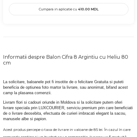
Cumpara in aplicatie cu
410.00
MDL
Informatii despre Balon Cifra 8 Argintiu cu Heliu 80
cm
La solicitare, baloanele pot fi insotite de o felicitare Gratuita si puteti 
beneficia de optiunea foto martor la livrare, sau anonimat, bifand acest 
camp la plasarea comenzii.
Livram flori si cadouri oriunde in Moldova si la solicitare putem oferi 
livrare speciala prin LUXCOURIER, serviciu premium prin care beneficiati 
de o livrare deosebita, efectuata de curieri imbracati elegant la sacou, 
manusele albe si papion.
Acest produs percepe o taxa de livrare in valoane de 85 lei. În cazul în care
comanda conține și un buchet sau o compoziție, livrarea va fi gratuită.