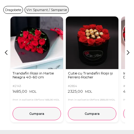
Dragobete
Vin Spumant / Sampanie
Trandafiri Rosii in Hartie
Cutie cu Trandafiri Roșii și
Inima 
Neagra 40-60 cm
Ferrero Rocher
Dulciu
#2143
#2854
#2321
1485,00
2325,00
4795,
MDL
MDL
Pret in aplicatia OkFlora
1455,00 MDL
Pret in aplicatia OkFlora
2305,00 MDL
Pret in 
Cumpara
Cumpara