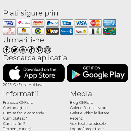
Plati sigure prin
Urmariti-ne
Descarca aplicatia
2025, OkFlora Moldova
Informatii
Media
Franciza OkFlora
Blog OkFlora
Contactaţi-ne
Galerie Foto la livrare
Cum sa faci o comandă?
Galerie Video la livrare
Cum plătesc?
Recenzii
Cum livrăm?
Vezi toate produsele
Termeni, condiţii
Logare/Înregistrare