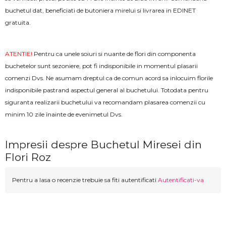
buchetul dat, beneficiati de butoniera mirelui si livrarea in EDINET
gratuita.
ATENTIE!
Pentru ca unele soiuri si nuante de flori din componenta
buchetelor sunt sezoniere, pot fi indisponibile in momentul plasarii
comenzi Dvs. Ne asumam dreptul ca de comun acord sa inlocuim florile
indisponibile pastrand aspectul general al buchetului. Totodata pentru
siguranta realizarii buchetului va recomandam plasarea comenzii cu
minim 10 zile înainte de evenimetul Dvs.
Impresii despre Buchetul Miresei din
Flori Roz
Pentru a lasa o recenzie trebuie sa fiti autentificati
Autentificati-va