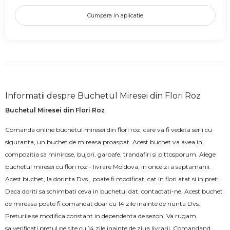
Cumpara in aplicatie
Informatii despre Buchetul Miresei din Flori Roz
Buchetul Miresei din Flori Roz
Comanda online buchetul miresei din flori roz, care va fi vedeta serii cu
siguranta, un buchet de mireasa proaspat. Acest buchet va avea in
compozitia sa minirose, bujori, garoafe, trandafiri si pittosporum. Alege
buchetul miresei cu flori roz - livrare Moldova, in orice zi a saptamanii.
Acest buchet, la dorinta Dvs., poate fi modificat, cat in flori atat si in pret!
Daca doriti sa schimbati ceva in buchetul dat, contactati-ne. Acest buchet
de mireasa poate fi comandat doar cu 14 zile inainte de nunta Dvs.
Preturile se modifica constant in dependenta de sezon. Va rugam
sa verificati pretul pe site cu 14 zile inainte de ziua livrarii. Comandand