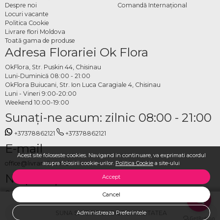
Despre noi
Comandă Internațional
Locuri vacante
Politica Cookie
Livrare flori Moldova
Toată gama de produse
Adresa Florariei Ok Flora
OkFlora, Str. Puskin 44, Chisinau
Luni-Duminică 08:00 - 21:00
OkFlora Buiucani, Str. Ion Luca Caragiale 4, Chisinau
Luni - Vineri 9:00-20:00
Weekend 10:00-19:00
Sunaţi-ne acum: zilnic 08:00 - 21:00
+37378862121
+37378862121
E-mail
Acest site foloseste cookies. Navigand in continuare, va exprimati acordul
office@livrareflori.md
asupra folosirii cookie-urilor.
Politica Cookie
a site-ului
Ne puteți contacta:
Accept
whatsapp
,
messenger
Cancel
SUNA SI VERIFICA DISPONIBILITATEA
Administreaza Preferintele