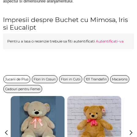
aspectul si dimensiunile aranjamentului.
Impresii despre Buchet cu Mimosa, Iris
si Eucalipt
Pentru a lasa o recenzie trebuie sa fiti autentificati
Autentificati-va
Jucarii de Plus
Flori în Cosuri
Flori in Cutii
101 Trandafiri
Macarons
Cadouri pentru Femei