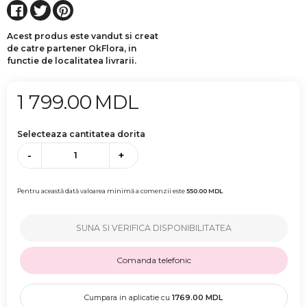
Acest produs este vandut si creat
de catre partener OkFlora, in
functie de localitatea livrarii.
1 799.00
MDL
Selecteaza cantitatea dorita
-
+
Pentru această dată valoarea minimă a comenzii este
550.00
MDL
SUNA SI VERIFICA DISPONIBILITATEA
Comanda telefonic
Cumpara in aplicatie cu
1769.00
MDL