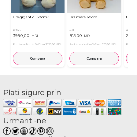
Urs gigantic 160cm↑
Urs mare 60cm
Urs de
#966
#11
#4939
3990,00
815,00
2835
MDL
MDL
Pret in aplicatia OkFlora
3890,00 MDL
Pret in aplicatia OkFlora
795,00 MDL
Pret in 
Cumpara
Cumpara
Plati sigure prin
Urmariti-ne