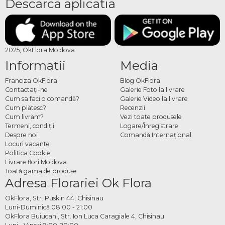
Descarca aplicatia
2025, OkFlora Moldova
Informatii
Media
Franciza OkFlora
Blog OkFlora
Contactaţi-ne
Galerie Foto la livrare
Cum sa faci o comandă?
Galerie Video la livrare
Cum plătesc?
Recenzii
Cum livrăm?
Vezi toate produsele
Termeni, condiţii
Logare/Înregistrare
Despre noi
Comandă Internațional
Locuri vacante
Politica Cookie
Livrare flori Moldova
Toată gama de produse
Adresa Florariei Ok Flora
OkFlora, Str. Puskin 44, Chisinau
Luni-Duminică 08:00 - 21:00
OkFlora Buiucani, Str. Ion Luca Caragiale 4, Chisinau