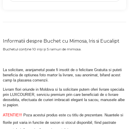
Informatii despre Buchet cu Mimosa, Iris si Eucalipt
Buchetul conține 10 iriși și 5 ramuri de mimosa.
La solicitare, aranjametul poate fi insotit de o felicitare Gratuita si puteti 
beneficia de optiunea foto martor la livrare, sau anonimat, bifand acest 
camp la plasarea comenzii.
Livram flori oriunde in Moldova si la solicitare putem oferi livrare speciala 
prin LUXCOURIER, serviciu premium prin care beneficiati de o livrare 
deosebita, efectuata de curieri imbracati elegant la sacou, manusele albe 
si papion.
ATENTIE!!!
 Poza acestui produs este cu titlu de prezentare. Nuantele si 
florile pot varia in functie de sezon si stocul disponibil, fiind pastrate 