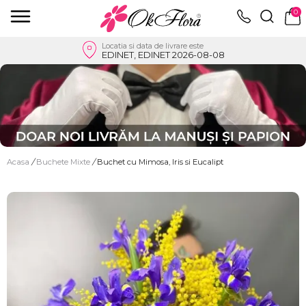
0
Locatia si data de livrare este
EDINET, EDINET 2026-08-08
Acasa
/
Buchete Mixte
/
Buchet cu Mimosa, Iris si Eucalipt